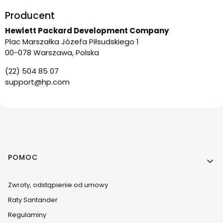
Producent
Hewlett Packard Development Company
Plac Marszałka Józefa Piłsudskiego 1
00-078 Warszawa, Polska
(22) 504 85 07
support@hp.com
Linki w stopce
POMOC
Zwroty, odstąpienie od umowy
Raty Santander
Regulaminy