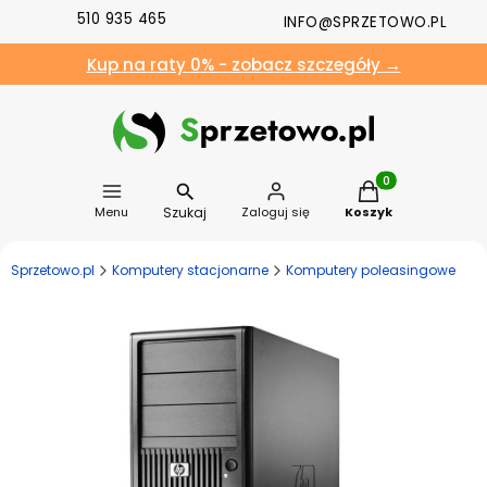
510 935 465
INFO@SPRZETOWO.PL
Kup na raty 0% - zobacz szczegóły →
Produkty w koszyk
Szukaj
Menu
Zaloguj się
Koszyk
Sprzetowo.pl
Komputery stacjonarne
Komputery poleasingowe