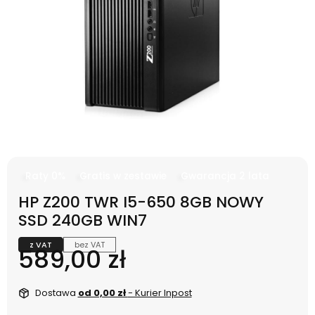
Raty 0%
Gratis w zestawie
Gwarancja 2 lata
HP Z200 TWR I5-650 8GB NOWY
SSD 240GB WIN7
z VAT
bez VAT
Cena
589,00 zł
Dostawa
od 0,00 zł
- Kurier Inpost