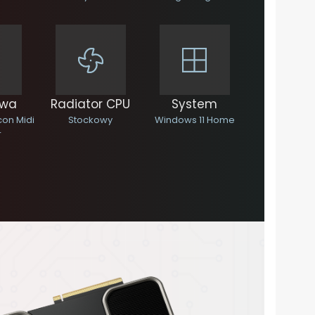
wa
Radiator CPU
System
con Midi
Stockowy
Windows 11 Home
r