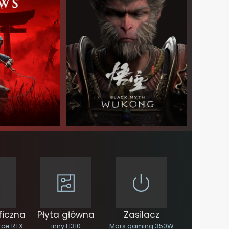
ficzna
Płyta główna
Zasilacz
rce RTX
inny H310
Mars gaming 350W