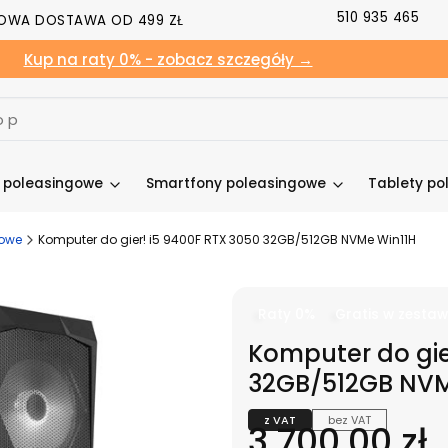
510 935 465
OWA DOSTAWA OD 499 ZŁ
Kup na raty 0% - zobacz szczegóły →
y poleasingowe
Smartfony poleasingowe
Tablety po
owe
Komputer do gier! i5 9400F RTX 3050 32GB/512GB NVMe Win11H
Raty 0%
Gratis w zestaw
Komputer do gie
32GB/512GB NVM
z VAT
bez VAT
Cena
3 700,00 zł