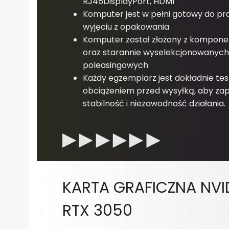
RJ45DisplayPort, HDMI
Komputer jest w pełni gotowy do pr
wyjęciu z opakowania
Komputer został złożony z kompon
oraz starannie wyselekcjonowanyc
poleasingowych
Każdy egzemplarz jest dokładnie t
obciążeniem przed wysyłką, aby za
stabilność i niezawodność działania.
KARTA GRAFICZNA NVI
RTX 3050