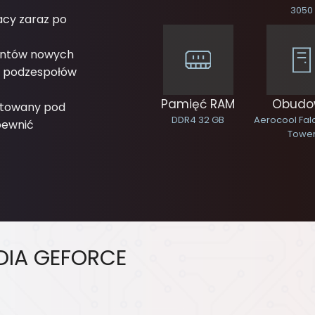
3050
acy zaraz po
entów nowych
h podzespołów
Pamięć RAM
Obudo
estowany pod
DDR4 32 GB
Aerocool Fal
pewnić
Towe
DIA GEFORCE