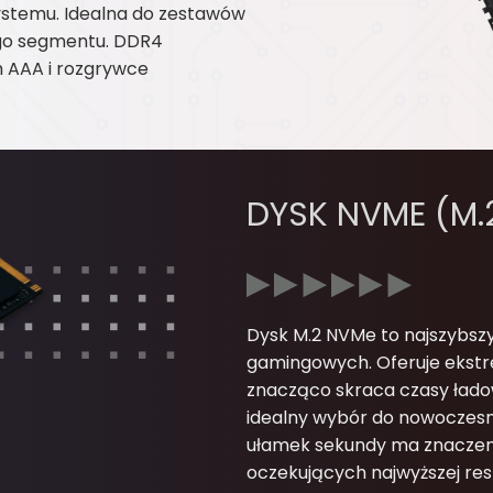
ystemu. Idealna do zestawów
ego segmentu. DDR4
 AAA i rozgrywce
DYSK NVME (M.2
Dysk M.2 NVMe to najszybsz
gamingowych. Oferuje ekstre
znacząco skraca czasy ładow
idealny wybór do nowoczesn
ułamek sekundy ma znaczeni
oczekujących najwyższej re