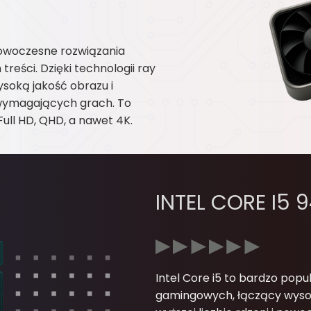
nowoczesne rozwiązania
reści. Dzięki technologii ray
soką jakość obrazu i
 wymagających grach. To
Full HD, QHD, a nawet 4K.
INTEL CORE I5 
Intel Core i5 to bardzo po
gamingowych, łączący wysok