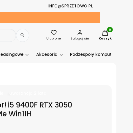
INFO@SPRZETOWO.PL
Produkty w kosz
Ulubione
Zaloguj się
Koszyk
leasingowe
Akcesoria
Podzespoły komputerowe
ie
Gwarancja 2 lata
r! i5 9400F RTX 3050
e Win11H