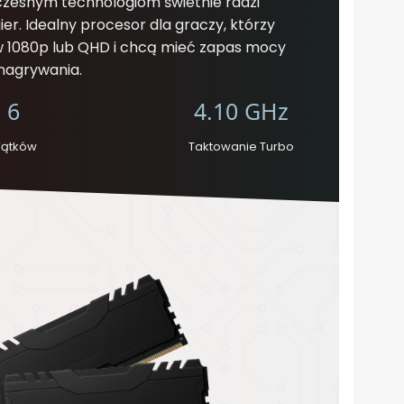
oczesnym technologiom świetnie radzi
er. Idealny procesor dla graczy, którzy
 w 1080p lub QHD i chcą mieć zapas mocy
nagrywania.
6
4.10 GHz
ątków
Taktowanie Turbo