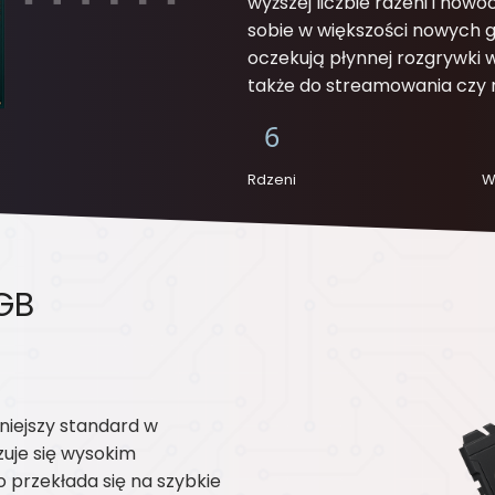
wyższej liczbie rdzeni i now
sobie w większości nowych gi
oczekują płynnej rozgrywki
także do streamowania czy 
6
Rdzeni
W
GB
iejszy standard w
je się wysokim
 przekłada się na szybkie