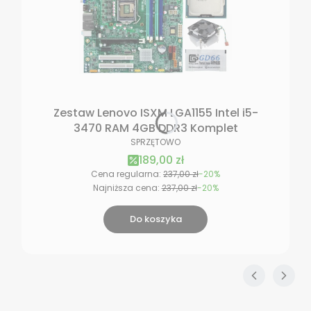
Zestaw Lenovo ISXM LGA1155 Intel i5-
3470 RAM 4GB DDR3 Komplet
PRODUCENT
SPRZĘTOWO
Cena promocyjna
189,00 zł
Cena regularna:
237,00 zł
-20%
Najniższa cena:
237,00 zł
-20%
Do koszyka