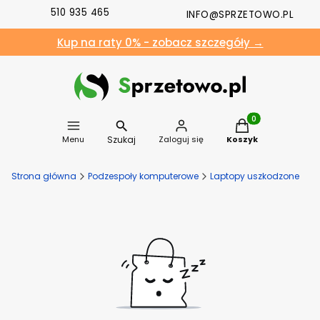
510 935 465
INFO@SPRZETOWO.PL
Kup na raty 0% - zobacz szczegóły →
Produkty w koszyk
Szukaj
Menu
Zaloguj się
Koszyk
Strona główna
Podzespoły komputerowe
Laptopy uszkodzone