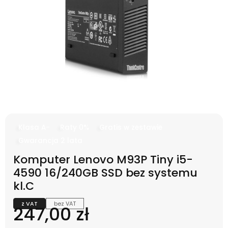
Klasa A-
Raty 0%
Gratis w zestawie
Gwarancja 2 lata
Komputer Lenovo M93P Tiny i5-
4590 16/240GB SSD bez systemu
kl.C
z VAT
bez VAT
Cena
247,00 zł