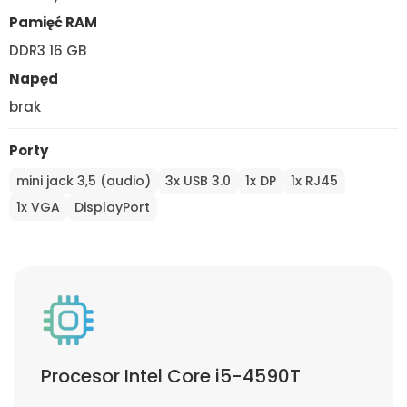
Pamięć RAM
DDR3 16 GB
Napęd
brak
Porty
mini jack 3,5 (audio)
3x USB 3.0
1x DP
1x RJ45
1x VGA
DisplayPort
Procesor Intel Core i5-4590T