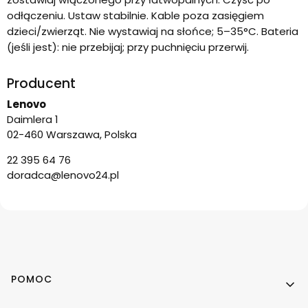
odłączeniu. Ustaw stabilnie. Kable poza zasięgiem
dzieci/zwierząt. Nie wystawiaj na słońce; 5–35°C. Bateria
(jeśli jest): nie przebijaj; przy puchnięciu przerwij.
Producent
Lenovo
Daimlera 1
02-460 Warszawa, Polska
22 395 64 76
doradca@lenovo24.pl
Linki w stopce
POMOC