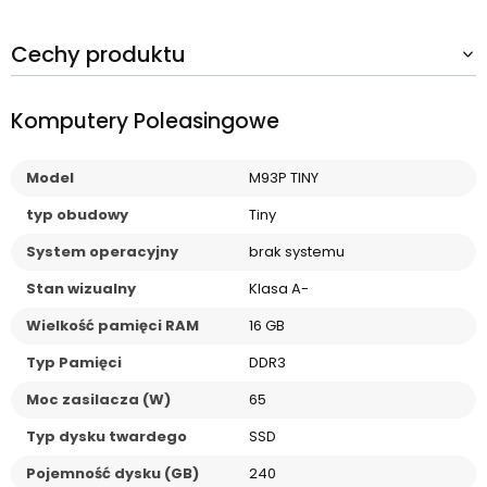
Cechy produktu
Komputery Poleasingowe
Model
M93P TINY
typ obudowy
Tiny
System operacyjny
brak systemu
Stan wizualny
Klasa A-
Wielkość pamięci RAM
16 GB
Typ Pamięci
DDR3
Moc zasilacza (W)
65
Typ dysku twardego
SSD
Pojemność dysku (GB)
240