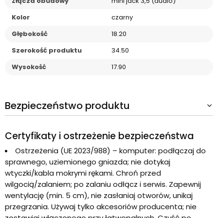
Złącza obudowy
mini jack 3,5 (audio)
Kolor
czarny
Głębokość
18.20
Szerokość produktu
34.50
Wysokość
17.90
Bezpieczeństwo produktu
Certyfikaty i ostrzeżenie bezpieczeństwa
Ostrzeżenia (UE 2023/988) – komputer: podłączaj do
sprawnego, uziemionego gniazda; nie dotykaj
wtyczki/kabla mokrymi rękami. Chroń przed
wilgocią/zalaniem; po zalaniu odłącz i serwis. Zapewnij
wentylację (min. 5 cm), nie zasłaniaj otworów, unikaj
przegrzania. Używaj tylko akcesoriów producenta; nie
zostawiaj włączonego przy łatwopalnych. Czyść po