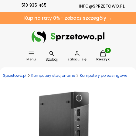
510 935 465
INFO@SPRZETOWO.PL
Kup na raty 0% - zobacz szczegóły →
Produkty w koszyk
Szukaj
Menu
Zaloguj się
Koszyk
Sprzetowo.pl
Komputery stacjonarne
Komputery poleasingowe