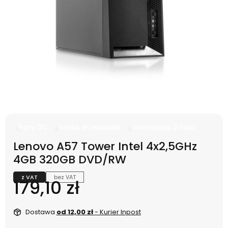
Raty 0%
Gratis w zestawie
Gwarancja 2 lata
Lenovo A57 Tower Intel 4x2,5GHz
4GB 320GB DVD/RW
z VAT
bez VAT
Cena
179,10 zł
Dostawa
od 12,00 zł
- Kurier Inpost