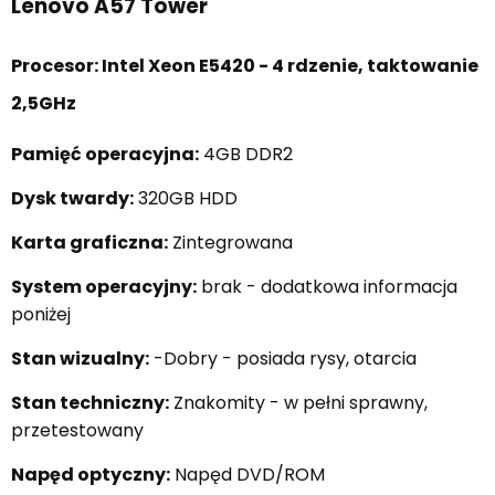
Lenovo A57 Tower
Procesor: Intel Xeon E5420 - 4 rdzenie, taktowanie
2,5GHz
Pamięć operacyjna:
4GB DDR2
Dysk twardy:
320GB HDD
Karta graficzna:
Zintegrowana
System operacyjny:
brak - dodatkowa informacja
poniżej
Stan wizualny:
-Dobry - posiada rysy, otarcia
Stan techniczny:
Znakomity - w pełni sprawny,
przetestowany
Napęd optyczny:
Napęd DVD/ROM