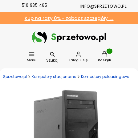
510 935 465
INFO@SPRZETOWO.PL
Kup na raty 0% - zobacz szczegóły →
Produkty w koszyk
Szukaj
Menu
Zaloguj się
Koszyk
Sprzetowo.pl
Komputery stacjonarne
Komputery poleasingowe