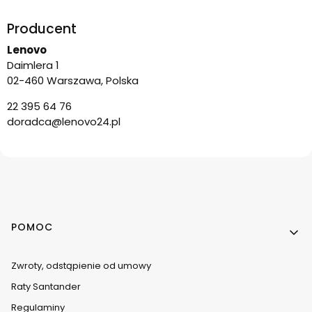
Producent
Lenovo
Daimlera 1
02-460 Warszawa, Polska
22 395 64 76
doradca@lenovo24.pl
Linki w stopce
POMOC
Zwroty, odstąpienie od umowy
Raty Santander
Regulaminy