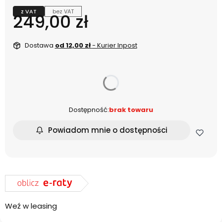
z VAT
bez VAT
Cena
249,00 zł
Dostawa
od 12,00 zł
- Kurier Inpost
dnia
Dostępność:
brak towaru
Powiadom mnie o dostępności
Weź w leasing