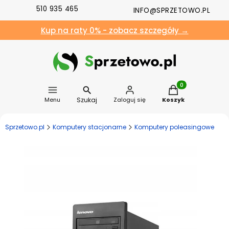
510 935 465
INFO@SPRZETOWO.PL
Kup na raty 0% - zobacz szczegóły →
Produkty w koszyk
Szukaj
Menu
Zaloguj się
Koszyk
Sprzetowo.pl
Komputery stacjonarne
Komputery poleasingowe