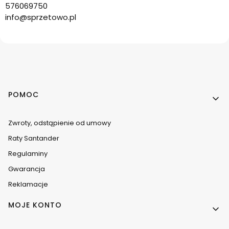
576069750
info@sprzetowo.pl
Linki w stopce
POMOC
Zwroty, odstąpienie od umowy
Raty Santander
Regulaminy
Gwarancja
Reklamacje
MOJE KONTO