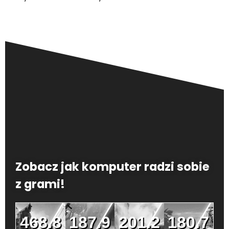
Zobacz jak komputer radzi sobie
z grami!
468.8
187.9
201.2
180.7