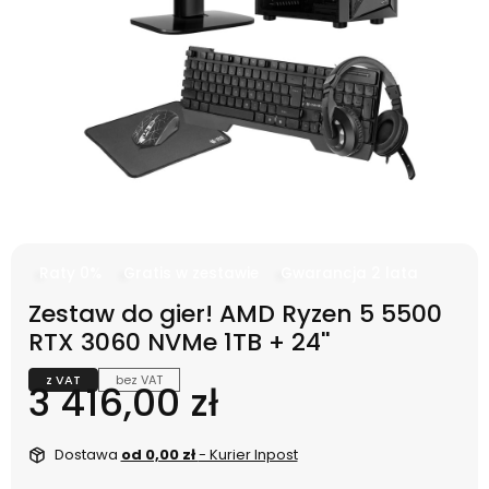
Raty 0%
Gratis w zestawie
Gwarancja 2 lata
Zestaw do gier! AMD Ryzen 5 5500
RTX 3060 NVMe 1TB + 24''
z VAT
bez VAT
Cena
3 416,00 zł
Dostawa
od 0,00 zł
- Kurier Inpost