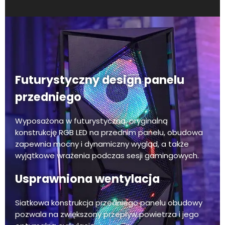
Futurystyczny design panelu
przedniego
Wyposażona w futurystyczną, oryginalną
konstrukcję RGB LED na przednim panelu, obudowa
zapewnia mocny i dynamiczny wygląd, a także
wyjątkowe wrażenia podczas sesji gamingowych.
Usprawniona wentylacja
Siatkowa konstrukcja przedniego panelu obudowy
pozwala na zwiększony przepływ powietrza i jego