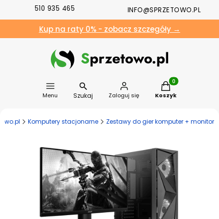
510 935 465
INFO@SPRZETOWO.PL
Kup na raty 0% - zobacz szczegóły →
Produkty w koszyk
Szukaj
Menu
Zaloguj się
Koszyk
towo.pl
Komputery stacjonarne
Zestawy do gier komputer + monitor