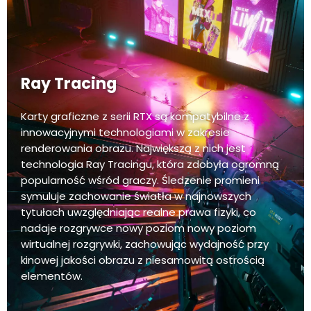
Ray Tracing
Karty graficzne z serii RTX są kompatybilne z
innowacyjnymi technologiami w zakresie
renderowania obrazu. Największą z nich jest
technologia Ray Tracingu, która zdobyła ogromną
popularność wśród graczy. Śledzenie promieni
symuluje zachowanie światła w najnowszych
tytułach uwzględniając realne prawa fizyki, co
nadaje rozgrywce nowy poziom nowy poziom
wirtualnej rozgrywki, zachowując wydajność przy
kinowej jakości obrazu z niesamowitą ostrością
elementów.