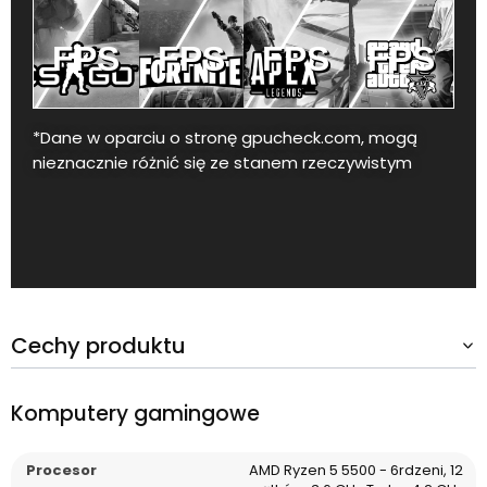
FPS
FPS
FPS
FPS
*Dane w oparciu o stronę gpucheck.com, mogą
nieznacznie różnić się ze stanem rzeczywistym
Cechy produktu
Komputery gamingowe
Procesor
AMD Ryzen 5 5500 - 6rdzeni, 12