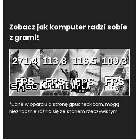
Zobacz jak komputer radzi sobie
z grami!
271.4
113.8
116.5
109.3
FPS
FPS
FPS
FPS
*Dane w oparciu o stronę gpucheck.com, mogą
nieznacznie różnić się ze stanem rzeczywistym