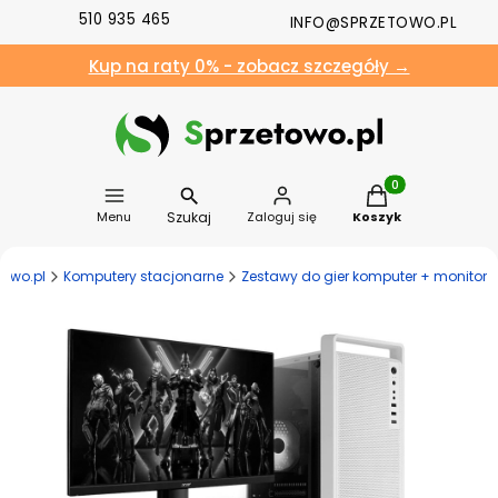
510 935 465
INFO@SPRZETOWO.PL
Kup na raty 0% - zobacz szczegóły →
Produkty w koszyk
Szukaj
Menu
Zaloguj się
Koszyk
towo.pl
Komputery stacjonarne
Zestawy do gier komputer + monitor