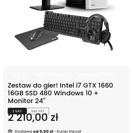
Raty 0%
Gratis w zestawie
Gwarancja 2 lata
Zestaw do gier! Intel i7 GTX 1660
16GB SSD 480 Windows 10 +
Monitor 24''
z VAT
bez VAT
Cena
2 210,00 zł
Dostawa
od 0,00 zł
- Kurier Inpost