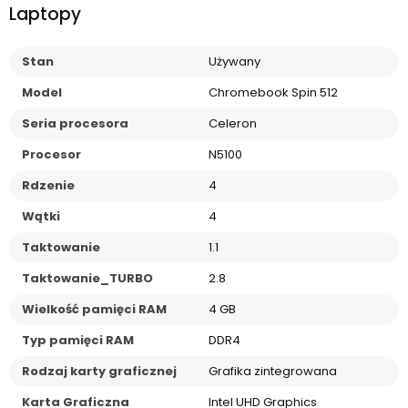
Laptopy
Stan
Używany
Model
Chromebook Spin 512
Seria procesora
Celeron
Procesor
N5100
Rdzenie
4
Wątki
4
Taktowanie
1.1
Taktowanie_TURBO
2.8
Wielkość pamięci RAM
4 GB
Typ pamięci RAM
DDR4
Rodzaj karty graficznej
Grafika zintegrowana
Karta Graficzna
Intel UHD Graphics