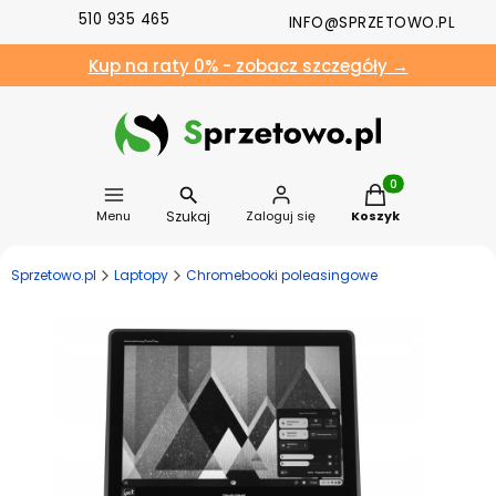
510 935 465
INFO@SPRZETOWO.PL
Kup na raty 0% - zobacz szczegóły →
Produkty w koszyk
Szukaj
Menu
Zaloguj się
Koszyk
Sprzetowo.pl
Laptopy
Chromebooki poleasingowe