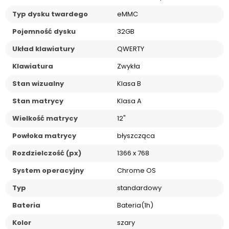
Typ dysku twardego
eMMC
Pojemność dysku
32GB
Układ klawiatury
QWERTY
Klawiatura
Zwykła
Stan wizualny
Klasa B
Stan matrycy
Klasa A
Wielkość matrycy
12"
Powłoka matrycy
błyszcząca
Rozdzielczość (px)
1366 x 768
System operacyjny
Chrome OS
Typ
standardowy
Bateria
Bateria(1h)
Kolor
szary