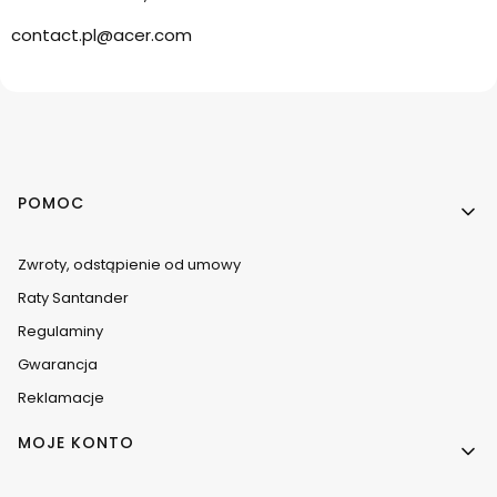
contact.pl@acer.com
Linki w stopce
POMOC
Zwroty, odstąpienie od umowy
Raty Santander
Regulaminy
Gwarancja
Reklamacje
MOJE KONTO