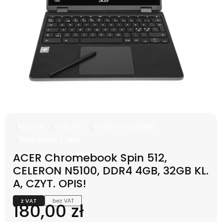
Klasa B
Raty 0%
Gratis w zestawie
Gwarancja 2 lata
ACER Chromebook Spin 512,
CELERON N5100, DDR4 4GB, 32GB KL.
A, CZYT. OPIS!
z VAT
bez VAT
Cena
180,00 zł