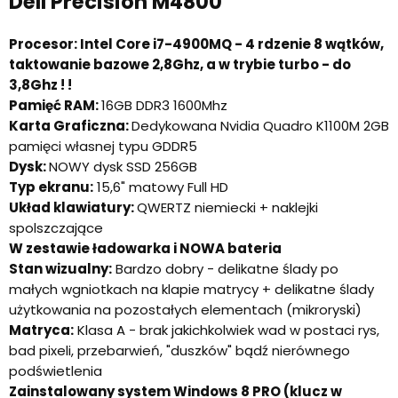
Dell Precision M4800
Procesor: Intel Core i7-4900MQ - 4 rdzenie 8 wątków,
taktowanie bazowe 2,8Ghz, a w trybie turbo - do
3,8Ghz ! !
Pamięć RAM:
16GB DDR3 1600Mhz
Karta Graficzna:
Dedykowana Nvidia Quadro K1100M 2GB
pamięci własnej typu GDDR5
Dysk:
NOWY dysk SSD 256GB
Typ ekranu:
15,6" matowy Full HD
Układ klawiatury:
QWERTZ niemiecki + naklejki
spolszczające
W zestawie ładowarka i NOWA bateria
Stan wizualny:
Bardzo dobry - delikatne ślady po
małych wgniotkach na klapie matrycy + delikatne ślady
użytkowania na pozostałych elementach (mikroryski)
Matryca:
Klasa A - brak jakichkolwiek wad w postaci rys,
bad pixeli, przebarwień, "duszków" bądź nierównego
podświetlenia
Zainstalowany system Windows 8 PRO (klucz w