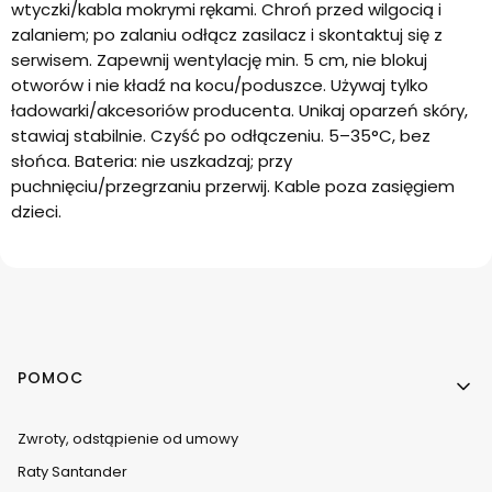
wtyczki/kabla mokrymi rękami. Chroń przed wilgocią i
zalaniem; po zalaniu odłącz zasilacz i skontaktuj się z
serwisem. Zapewnij wentylację min. 5 cm, nie blokuj
otworów i nie kładź na kocu/poduszce. Używaj tylko
ładowarki/akcesoriów producenta. Unikaj oparzeń skóry,
stawiaj stabilnie. Czyść po odłączeniu. 5–35°C, bez
słońca. Bateria: nie uszkadzaj; przy
puchnięciu/przegrzaniu przerwij. Kable poza zasięgiem
dzieci.
Linki w stopce
POMOC
Zwroty, odstąpienie od umowy
Raty Santander