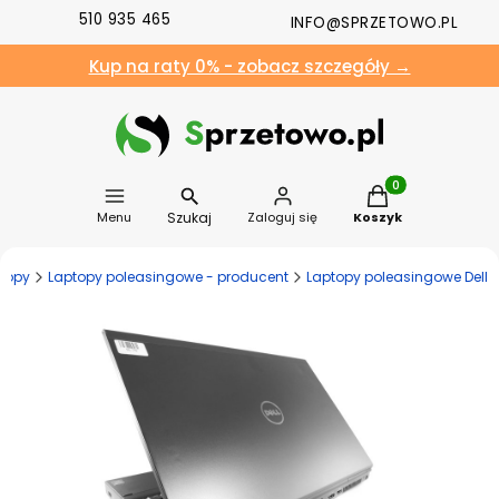
510 935 465
INFO@SPRZETOWO.PL
Kup na raty 0% - zobacz szczegóły →
Produkty w koszyk
Szukaj
Menu
Zaloguj się
Koszyk
topy
Laptopy poleasingowe - producent
Laptopy poleasingowe Dell