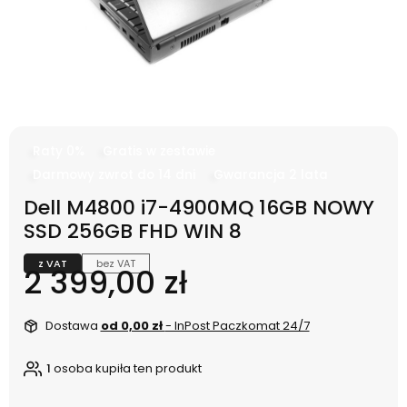
Raty 0%
Gratis w zestawie
Darmowy zwrot do 14 dni
Gwarancja 2 lata
Dell M4800 i7-4900MQ 16GB NOWY
SSD 256GB FHD WIN 8
z VAT
bez VAT
Cena
2 399,00 zł
Dostawa
od 0,00 zł
- InPost Paczkomat 24/7
1
osoba kupiła ten produkt