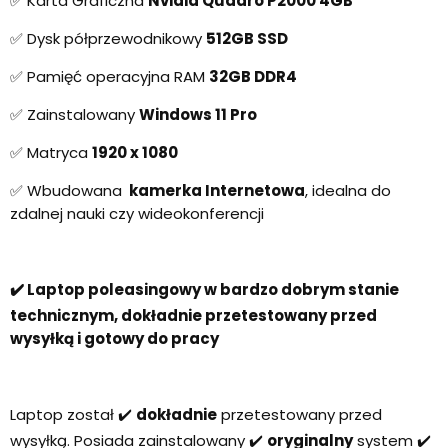
✅ Karta Graficzna
Nvidia Quadro P2000 4GB
✅ Dysk półprzewodnikowy
512GB SSD
✅ Pamięć operacyjna RAM
32GB DDR4
✅ Zainstalowany
Windows 11 Pro
✅ Matryca
1920 x 1080
✅ Wbudowana
kamerka Internetowa
, idealna do
zdalnej nauki czy wideokonferencji
✔️ Laptop poleasingowy w bardzo dobrym stanie
technicznym, dokładnie przetestowany przed
wysyłką i gotowy do pracy
Laptop został ✔️
dokładnie
przetestowany przed
wysyłką. Posiada zainstalowany ✔️
oryginalny
system ✔️