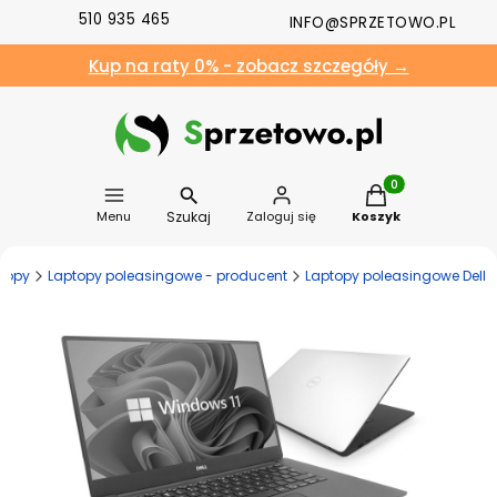
510 935 465
INFO@SPRZETOWO.PL
Kup na raty 0% - zobacz szczegóły →
Produkty w koszyk
Szukaj
Menu
Zaloguj się
Koszyk
topy
Laptopy poleasingowe - producent
Laptopy poleasingowe Dell