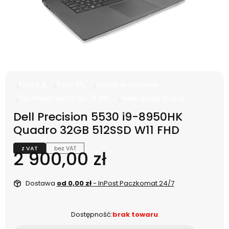
Klasa A
Raty 0%
Gratis w zestawie
Darmowy zwrot do 14 dni
Gwarancja 2 lata
Dell Precision 5530 i9-8950HK
Quadro 32GB 512SSD W11 FHD
z VAT
bez VAT
Cena
2 900,00 zł
Dostawa
od 0,00 zł
- InPost Paczkomat 24/7
Dostępność:
brak towaru