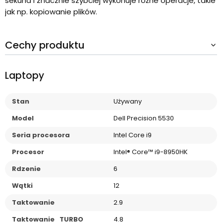
sekund i znacznie szybciej wykonuje różne operacje, takie
jak np. kopiowanie plików.
Cechy produktu
Laptopy
Stan
Używany
Model
Dell Precision 5530
Seria procesora
Intel Core i9
Procesor
Intel® Core™ i9-8950HK
Rdzenie
6
Wątki
12
Taktowanie
2.9
Taktowanie_TURBO
4.8