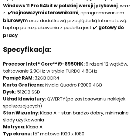
Windows 11 Pro
64bit w polskiej wersji językowej
, wraz
z
✔️najnowszymi sterownikami
, oprogramowaniem
biurowym
oraz dodatkową przeglądarką Internetową.
Laptop po rozpakowaniu z pudełka jest ✔️
gotowy do
pracy
.
Specyfikacja:
Procesor Intel® Core™ i9-8950HK:
6 rdzeni 12 wątków,
taktowanie 2.9GHz w trybie TURBO 4.8GHz
Pamięć RAM:
32GB DDR4
Karta Graficzna:
Nvidia Quadro P2000 4GB
Dysk:
512GB SSD
Układ klawiatury:
QWERTY(po zastosowaniu naklejek
spolszczających)
Stan Wizualny:
Klasa A - stan bardzo dobry, minimalne
ślady użytkowania
Matryca:
Klasa A
Typ ekranu:
15" matowa 1920 x 1080