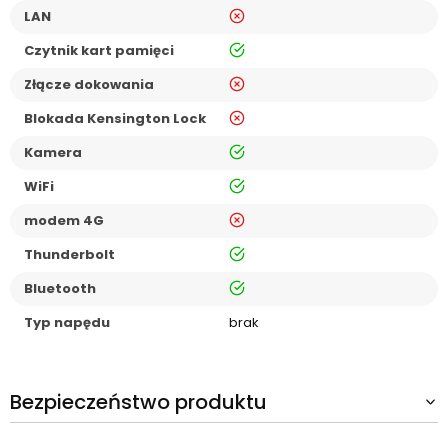
nie
LAN
tak
Czytnik kart pamięci
nie
Złącze dokowania
nie
Blokada Kensington Lock
tak
Kamera
tak
WiFi
nie
modem 4G
tak
Thunderbolt
tak
Bluetooth
Typ napędu
brak
Bezpieczeństwo produktu