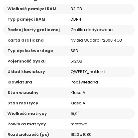
Wielkość pamięci RAM
32 GB
Typ pamięci RAM
DDR4
Rodzaj karty graficznej
Grafika dedykowana
Karta Graficzna
Nvidia Quadro P2000 4GB
Typ dysku twardego
SSD
Pojemność dysku
512GB
Układ klawiatury
QWERTY_naklejki
Klawiatura
Podświetlana
Stan wizualny
Klasa A
Stan matrycy
Klasa A
Wielkość matrycy
15,6"
Powłoka matrycy
matowa
Rozdzielczość (px)
1920 x 1080