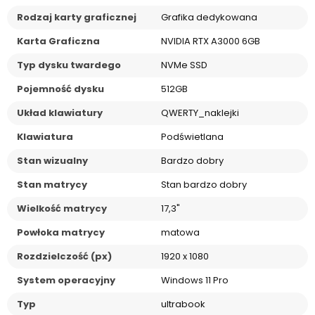
Rodzaj karty graficznej
Grafika dedykowana
Karta Graficzna
NVIDIA RTX A3000 6GB
Typ dysku twardego
NVMe SSD
Pojemność dysku
512GB
Układ klawiatury
QWERTY_naklejki
Klawiatura
Podświetlana
Stan wizualny
Bardzo dobry
Stan matrycy
Stan bardzo dobry
Wielkość matrycy
17,3"
Powłoka matrycy
matowa
Rozdzielczość (px)
1920 x 1080
System operacyjny
Windows 11 Pro
Typ
ultrabook