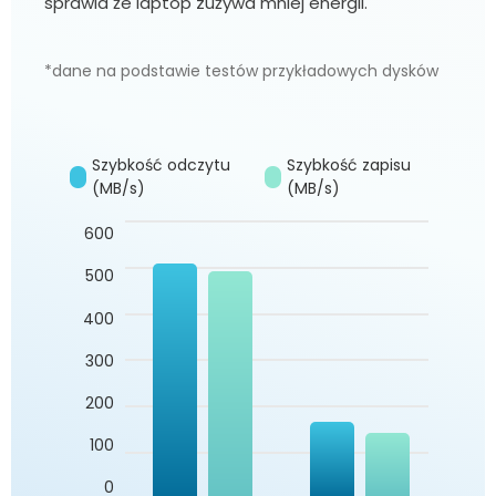
sprawia że laptop zużywa mniej energii.
*dane na podstawie testów przykładowych dysków
Szybkość odczytu
Szybkość zapisu
(MB/s)
(MB/s)
600
500
400
300
200
100
0