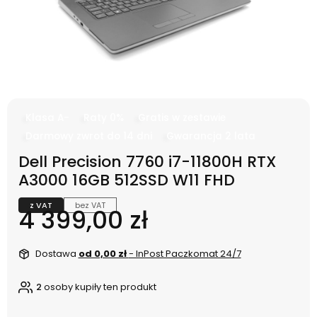
Klasa A-
Raty 0%
Gratis w zestawie
Darmowy zwrot do 14 dni
Gwarancja 2 lata
Dell Precision 7760 i7-11800H RTX
A3000 16GB 512SSD W11 FHD
z VAT
bez VAT
Cena
4 399,00 zł
Dostawa
od 0,00 zł
- InPost Paczkomat 24/7
2
osoby kupiły ten produkt