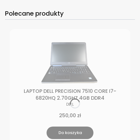
Polecane produkty
LAPTOP DELL PRECISION 7510 CORE I7-
6820HQ 2.70GHZ 4GB DDR4
PRODUCENT
DELL
Cena
250,00 zł
Do koszyka