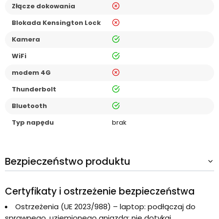
nie
Złącze dokowania
nie
Blokada Kensington Lock
tak
Kamera
tak
WiFi
nie
modem 4G
tak
Thunderbolt
tak
Bluetooth
Typ napędu
brak
Bezpieczeństwo produktu
Certyfikaty i ostrzeżenie bezpieczeństwa
Ostrzeżenia (UE 2023/988) – laptop: podłączaj do
sprawnego, uziemionego gniazda; nie dotykaj