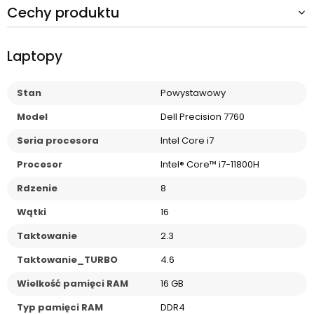
Cechy produktu
Laptopy
Stan
Powystawowy
Model
Dell Precision 7760
Seria procesora
Intel Core i7
Procesor
Intel® Core™ i7-11800H
Rdzenie
8
Wątki
16
Taktowanie
2.3
Taktowanie_TURBO
4.6
Wielkość pamięci RAM
16 GB
Typ pamięci RAM
DDR4