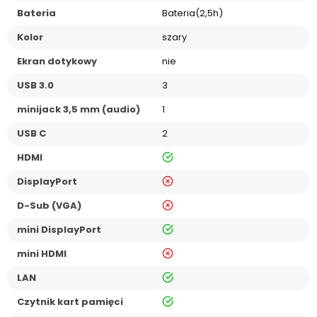
Bateria
Bateria(2,5h)
Kolor
szary
Ekran dotykowy
nie
USB 3.0
3
minijack 3,5 mm (audio)
1
USB C
2
tak
HDMI
nie
DisplayPort
nie
D-Sub (VGA)
tak
mini DisplayPort
nie
mini HDMI
tak
LAN
tak
Czytnik kart pamięci