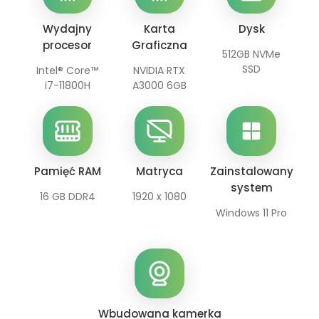
Wydajny
Karta
Dysk
procesor
Graficzna
512GB NVMe
SSD
Intel® Core™
NVIDIA RTX
i7-11800H
A3000 6GB
Pamięć RAM
Matryca
Zainstalowany
system
16 GB DDR4
1920 x 1080
Windows 11 Pro
Wbudowana kamerka