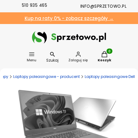
510 935 465
INFO@SPRZETOWO.PL
Kup na raty 0% - zobacz szczegóły →
Produkty w koszyk
Szukaj
Menu
Zaloguj się
Koszyk
topy
Laptopy poleasingowe - producent
Laptopy poleasingowe Dell