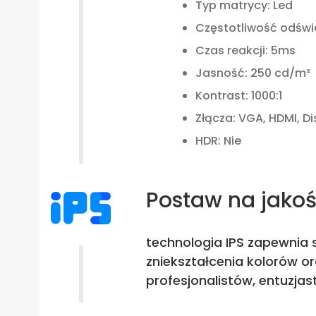
Typ matrycy: Led
Częstotliwość odświ
Czas reakcji: 5ms
Jasność: 250 cd/m²
Kontrast: 1000:1
Złącza: VGA, HDMI, Di
HDR: Nie
Postaw na jako
technologia IPS zapewnia s
zniekształcenia kolorów o
profesjonalistów, entuzjas