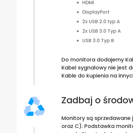
HDMI
DisplayPort
2x USB 2.0 typ A
2x USB 3.0 Typ A
USB 3.0 Typ B
Do monitora dodajemy Kabe
Kabel sygnałowy nie jest
Kable do kupienia na innyc
Zadbaj o środo
Monitory są sprzedawane j
oraz C). Podstawka monito