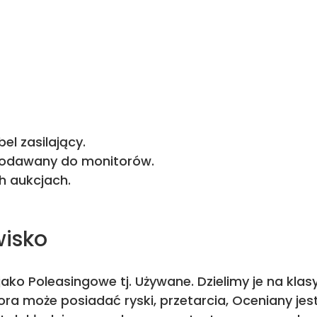
l zasilający.
 dodawany do monitorów.
h aukcjach.
wisko
ako Poleasingowe tj. Używane. Dzielimy je na kla
ra może posiadać ryski, przetarcia, Oceniany je