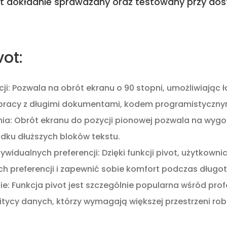
st dokładnie sprawdzany oraz testowany przy dos
vot:
cji: Pozwala na obrót ekranu o 90 stopni, umożliwiając 
 pracy z długimi dokumentami, kodem programistyczny
: Obrót ekranu do pozycji pionowej pozwala na wygodni
dku dłuższych bloków tekstu.
widualnych preferencji: Dzięki funkcji pivot, użytkow
h preferencji i zapewnić sobie komfort podczas długot
: Funkcja pivot jest szczególnie popularna wśród profes
itycy danych, którzy wymagają większej przestrzeni robo