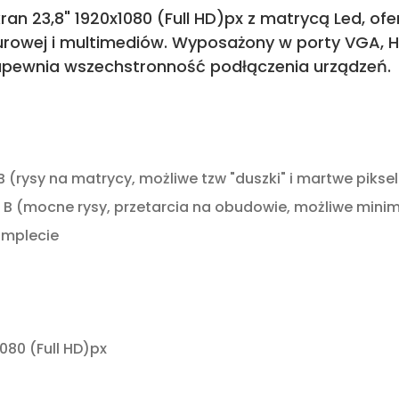
an 23,8" 1920x1080 (Full HD)px z matrycą Led, ofe
rowej i multimediów. Wyposażony w porty VGA, HDM
, zapewnia wszechstronność podłączenia urządzeń.
B (rysy na matrycy, możliwe tzw "duszki" i martwe pikse
 B (mocne rysy, przetarcia na obudowie, możliwe mini
omplecie
080 (Full HD)px