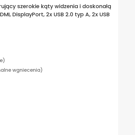
rujący szerokie kąty widzenia i doskonałą
I, DisplayPort, 2x USB 2.0 typ A, 2x USB
le)
malne wgniecenia)