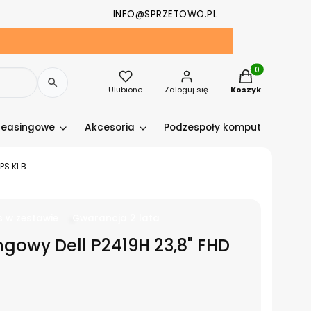
INFO@SPRZETOWO.PL
Produkty w kosz
Ulubione
Zaloguj się
Koszyk
leasingowe
Akcesoria
Podzespoły komputerowe
PS Kl.B
s w zestawie
Gwarancja 2 lata
ngowy Dell P2419H 23,8" FHD