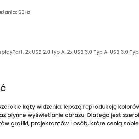
eżania: 60Hz
splayPort, 2x USB 2.0 typ A, 2x USB 3.0 Typ A, USB 3.0 Typ
ść
zerokie kąty widzenia, lepszą reprodukcję koloró
raz płynne wyświetlanie obrazu. Dlatego jest sze
tów grafiki, projektantów i osób, które cenią sobi