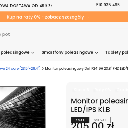
510 935 465
OWA DOSTAWA OD 499 ZŁ
Kup na raty 0% - zobacz szczegóły →
y poleasingowe
Smartfony poleasingowe
Tablety po
e 24 cale (23,5"-26,4")
Monitor poleasingowy Dell P2419H 23,8" FHD LED/I
Klasa B
Raty 0%
Grati
Monitor poleasi
LED/IPS Kl.B
z VAT
bez VAT
Cena
205,00 zł