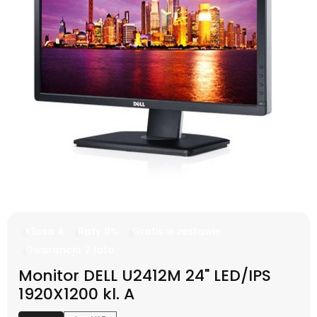
Klasa A
Raty 0%
Gratis w zestawie
Gwarancja 2 lata
Monitor DELL U2412M 24" LED/IPS
1920X1200 kl. A