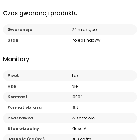
Czas gwarancji produktu
Gwarancja
24 miesiące
Stan
Poleasingowy
Monitory
Pivot
Tak
HDR
Nie
Kontrast
1000:1
Format obrazu
16:9
Podstawka
W zestawie
Stan wizualny
Klasa A
Jasność (cd/m²)
300 cd/m²