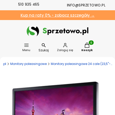
510 935 465
INFO@SPRZETOWO.PL
Kup na raty 0% - zobacz szczegóły →
Produkty w koszyk
Szukaj
Menu
Zaloguj się
Koszyk
o.pl
Monitory poleasingowe
Monitory poleasingowe 24 cale (23,5"-26,4")