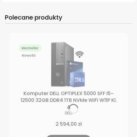
Polecane produkty
Bestseller
Nowość
Komputer DELL OPTIPLEX 5000 SFF I5-
12500 32GB DDR4 1TB NVMe WiFi W11P Kl.
A
PRODUCENT
DELL
Cena
2 594,00 zł