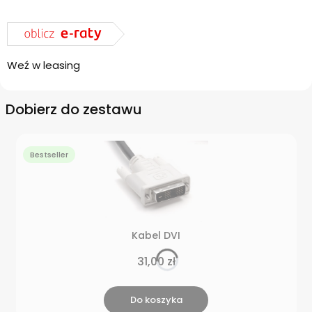
Weź w leasing
Dobierz do zestawu
Bestseller
Kabel DVI
Cena
31,00 zł
Do koszyka