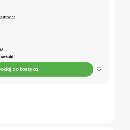
er Inpost
ść:
sztuki!
Dodaj do koszyka