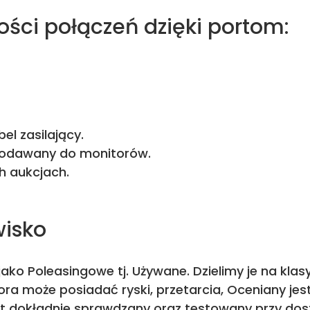
ości połączeń dzięki portom:
l zasilający.
 dodawany do monitorów.
h aukcjach.
wisko
ako Poleasingowe tj. Używane. Dzielimy je na kla
ra może posiadać ryski, przetarcia, Oceniany je
st dokładnie sprawdzany oraz testowany przy dos