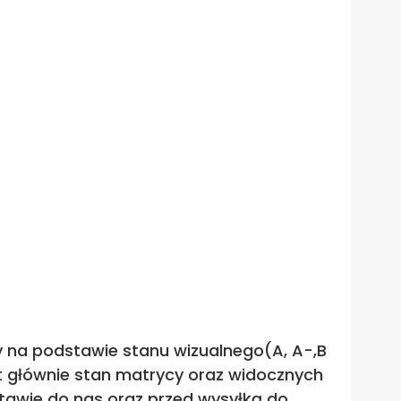
sy na podstawie stanu wizualnego(A, A-,B
st głównie stan matrycy oraz widocznych
tawie do nas oraz przed wysyłką do