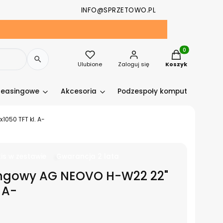
INFO@SPRZETOWO.PL
Produkty w kosz
Ulubione
Zaloguj się
Koszyk
leasingowe
Akcesoria
Podzespoły komputerowe
1050 TFT kl. A-
is w zestawie
Gwarancja 2 lata
ingowy AG NEOVO H-W22 22"
 A-