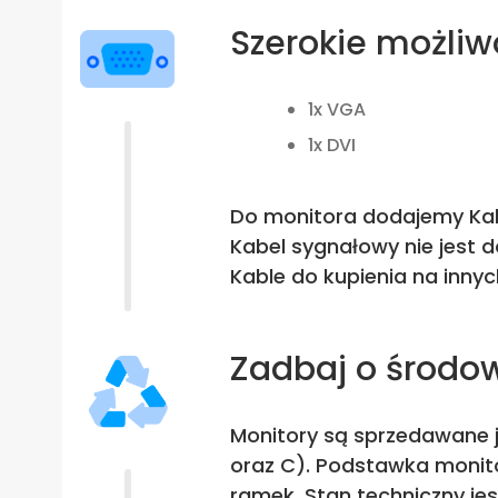
Szerokie możliw
1x VGA
1x DVI
Do monitora dodajemy Kabe
Kabel sygnałowy nie jest
Kable do kupienia na innyc
Zadbaj o środo
Monitory są sprzedawane j
oraz C). Podstawka monito
ramek. Stan techniczny je