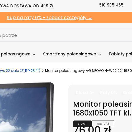
510 935 465
OWA DOSTAWA OD 499 ZŁ
Kup na raty 0% - zobacz szczegóły →
y poleasingowe
Smartfony poleasingowe
Tablety po
e 22 cale (21,5"-23,4")
Monitor poleasingowy AG NEOVO H-W22 22" 1680x
Klasa A-
Raty 0%
Grat
Monitor poleas
1680x1050 TFT kl.
z VAT
bez VAT
Cena
76,00 zł