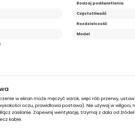
Rodzaj podświetlenia
Częstotliwość
Rozdzielczość
Model
I
twa
atrzenie w ekran może męczyć wzrok, więc rób przerwy, usta
ysokości oczu, prawidłowa postawa). Nie używaj w wilgoci, n
z zasilanie. Zapewnij wentylację, trzymaj z dala od źródeł 
ecz kable.