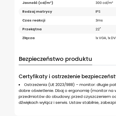
Jasność (cd/m²)
300 cd/m²
Rodzaj matrycy
IPS
Czas reakcji
3ms
Przekątna
22"
Złącza
1x VGA, 1x DV
Bezpieczeństwo produktu
Certyfikaty i ostrzeżenie bezpieczeńs
Ostrzeżenia (UE 2023/988) – monitor: długie p
dobre oświetlenie. Dbaj o ergonomię (monitor na w
przedmiotów do obudowy; przed czyszczeniem odłąc
dźwiękach wyłącz i serwis. Ustaw stabilnie, zabezpi