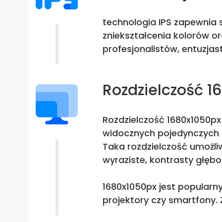
technologia IPS zapewnia s
zniekształcenia kolorów o
profesjonalistów, entuzjas
Rozdzielczość 1
Rozdzielczość 1680x1050px 
widocznych pojedynczych p
Taka rozdzielczość umożliw
wyraziste, kontrasty głębo
1680x1050px jest popularn
projektory czy smartfony.