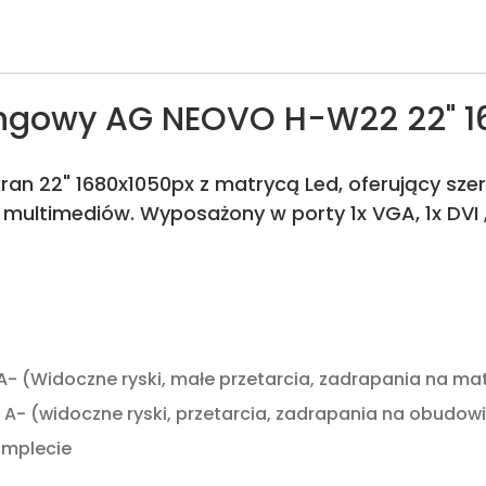
ngowy AG NEOVO H-W22 22" 168
an 22" 1680x1050px z matrycą Led, oferujący szer
i multimediów. Wyposażony w porty 1x VGA, 1x DV
A- (Widoczne ryski, małe przetarcia, zadrapania na ma
A- (widoczne ryski, przetarcia, zadrapania na obudow
omplecie