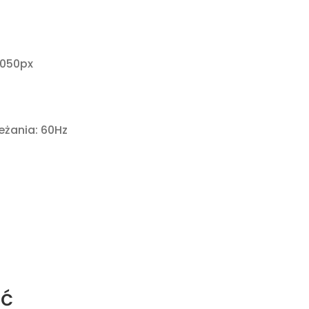
1050px
eżania: 60Hz
ść