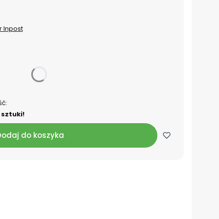
r Inpost
ść:
sztuki!
Dodaj do koszyka