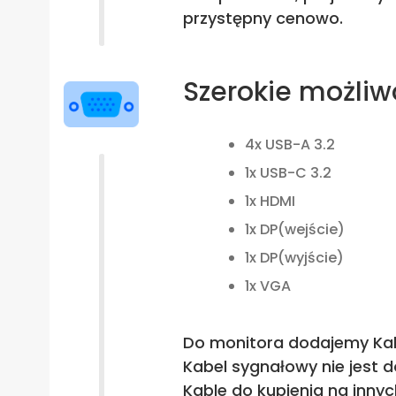
przystępny cenowo.
Szerokie możliw
4x USB-A 3.2
1x USB-C 3.2
1x HDMI
1x DP(wejście)
1x DP(wyjście)
1x VGA
Do monitora dodajemy Kabe
Kabel sygnałowy nie jest
Kable do kupienia na innyc