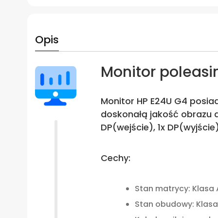
Opis
Monitor poleasi
Monitor HP E24U G4 posiada
doskonałą jakość obrazu do
DP(wejście), 1x DP(wyjści
Cechy:
Stan matrycy: Klasa 
Stan obudowy: Klasa 