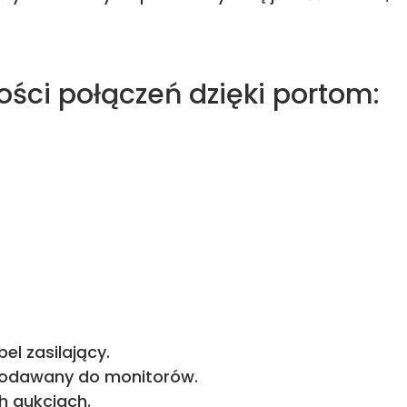
ości połączeń dzięki portom:
l zasilający.
 dodawany do monitorów.
h aukcjach.