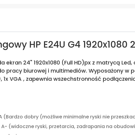
ngowy HP E24U G4 1920x1080 24
 ekran 24" 1920x1080 (Full HD)px z matrycą Led, o
 pracy biurowej i multimediów. Wyposażony w port
e), 1x VGA , zapewnia wszechstronność podłączeni
A (Bardzo dobry (możliwe minimalne ryski nie przeszk
A- (widoczne ryski, przetarcia, zadrapania na obudow