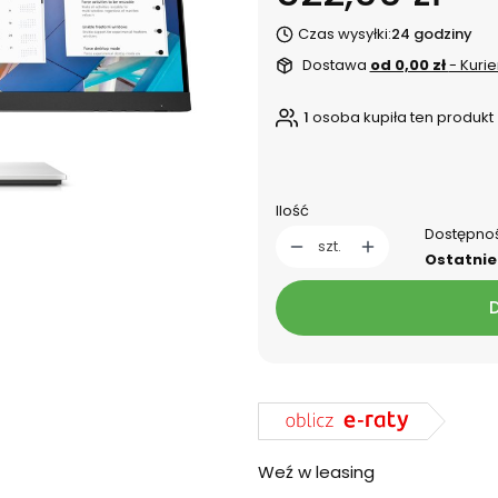
Czas wysyłki:
24 godziny
Dostawa
od 0,00 zł
- Kurie
1
osoba kupiła ten produkt
dnia
Ilość
Dostępno
szt.
Ostatnie 
Weź w leasing