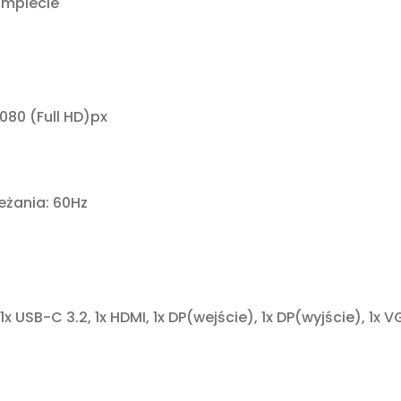
omplecie
080 (Full HD)px
eżania: 60Hz
1x USB-C 3.2, 1x HDMI, 1x DP(wejście), 1x DP(wyjście), 1x 