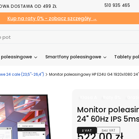
510 935 465
OWA DOSTAWA OD 499 ZŁ
Kup na raty 0% - zobacz szczegóły →
y poleasingowe
Smartfony poleasingowe
Tablety po
e 24 cale (23,5"-26,4")
Monitor poleasingowy HP E24U G4 1920x1080 24" 
Klasa A
Raty 0%
Grati
Monitor poleasi
24" 60Hz IPS 5ms 
z VAT
bez VAT
Cena
522,00 zł