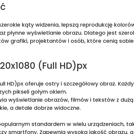
ść
zerokie kąty widzenia, lepszą reprodukcję koloró
raz płynne wyświetlanie obrazu. Dlatego jest sze
tów grafiki, projektantów i osób, które cenią sobi
920x1080 (Full HD)px
ull HD)px oferuje ostry i szczegółowy obraz. Każdy
ych pikseli gołym okiem.
ia wyświetlanie obrazów, filmów i tekstów z dużą
kie, a detale dobrze widoczne.
 popularnym standardem w wielu urządzeniach, taki
zy smartfony. Zapewnia wysoką jakość obrazu, a