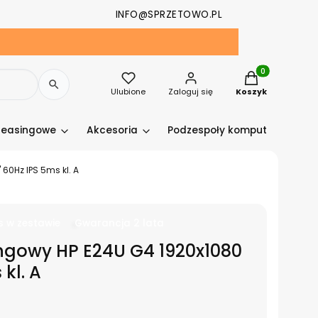
INFO@SPRZETOWO.PL
Produkty w kosz
Ulubione
Zaloguj się
Koszyk
leasingowe
Akcesoria
Podzespoły komputerowe
60Hz IPS 5ms kl. A
s w zestawie
Gwarancja 2 lata
ngowy HP E24U G4 1920x1080
kl. A