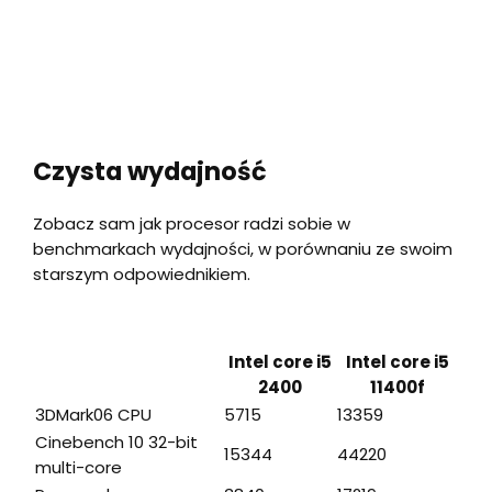
Czysta wydajność
Zobacz sam jak procesor radzi sobie w
benchmarkach wydajności, w porównaniu ze swoim
starszym odpowiednikiem.
Intel core i5
Intel core i5
2400
11400f
3DMark06 CPU
5715
13359
Cinebench 10 32-bit
15344
44220
multi-core