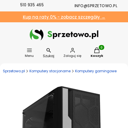
510 935 465
INFO@SPRZETOWO.PL
Kup na raty 0% - zobacz szczegóły →
Produkty w koszyk
Szukaj
Menu
Zaloguj się
Koszyk
Sprzetowo.pl
Komputery stacjonarne
Komputery gamingowe