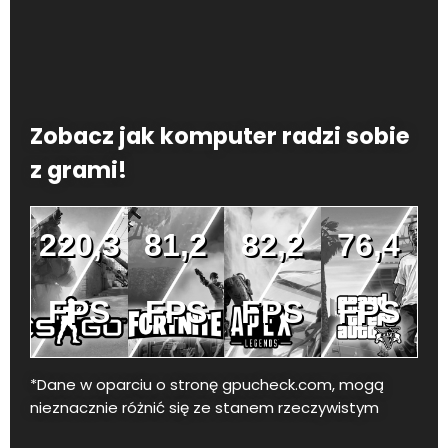
Zobacz jak komputer radzi sobie
z grami!
220,3
81,2
82,2
76,4
FPS
FPS
FPS
FPS
*Dane w oparciu o stronę gpucheck.com, mogą
nieznacznie różnić się ze stanem rzeczywistym