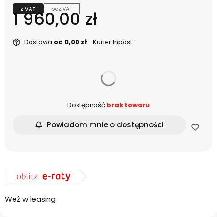
z VAT
bez VAT
Cena
1 960,00 zł
Dostawa
od 0,00 zł
- Kurier Inpost
dnia
Dostępność:
brak towaru
Powiadom mnie o dostępności
Weź w leasing