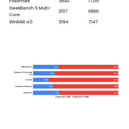
Passmark
3840
17219
GeekBench 5 Multi-
2107
6860
Core
WinRAR 4.0
3194
7147