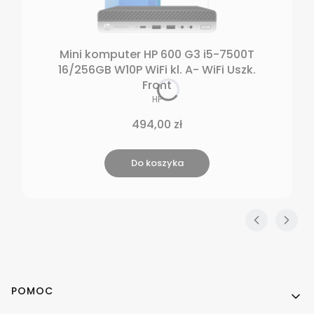
Mini komputer HP 600 G3 i5-7500T
16/256GB W10P WiFi kl. A- WiFi Uszk.
Front
PRODUCENT
HP
Cena
494,00 zł
Do koszyka
Linki w stopce
POMOC