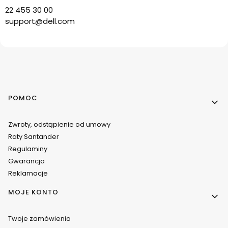
22 455 30 00
support@dell.com
Linki w stopce
POMOC
Zwroty, odstąpienie od umowy
Raty Santander
Regulaminy
Gwarancja
Reklamacje
MOJE KONTO
Twoje zamówienia