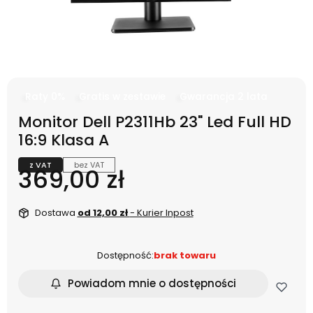
Raty 0%
Gratis w zestawie
Gwarancja 2 lata
Monitor Dell P2311Hb 23" Led Full HD
16:9 Klasa A
z VAT
bez VAT
Cena
369,00 zł
Dostawa
od 12,00 zł
- Kurier Inpost
Dostępność:
brak towaru
Powiadom mnie o dostępności