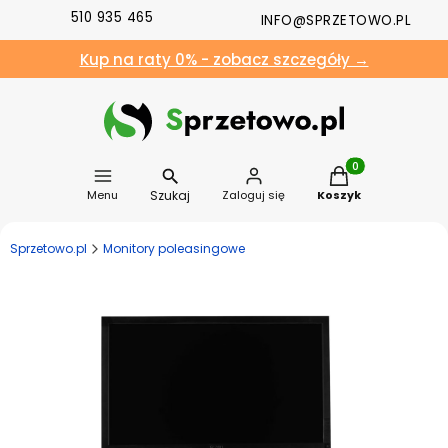
510 935 465
INFO@SPRZETOWO.PL
Kup na raty 0% - zobacz szczegóły →
Produkty w koszyk
Szukaj
Menu
Zaloguj się
Koszyk
Sprzetowo.pl
Monitory poleasingowe