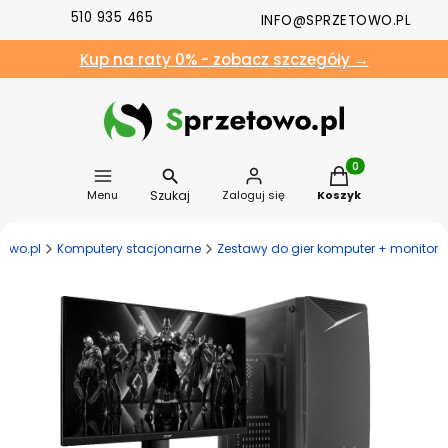
510 935 465
INFO@SPRZETOWO.PL
Kup na raty 0% - zobacz szczegóły →
Produkty w koszyk
Szukaj
Menu
Zaloguj się
Koszyk
towo.pl
Komputery stacjonarne
Zestawy do gier komputer + monitor