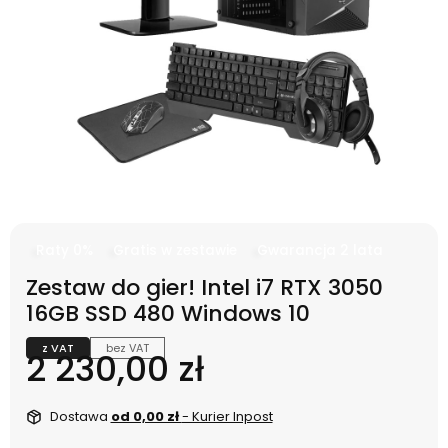
Raty 0%
Gratis w zestawie
Gwarancja 2 lata
Zestaw do gier! Intel i7 RTX 3050
16GB SSD 480 Windows 10
z VAT
bez VAT
Cena
2 230,00 zł
Dostawa
od 0,00 zł
- Kurier Inpost