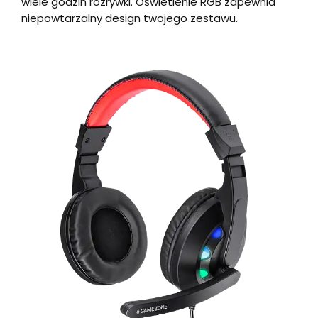
wiele godzin rozrywki. Oświetlenie RGB zapewnia
niepowtarzalny design twojego zestawu.