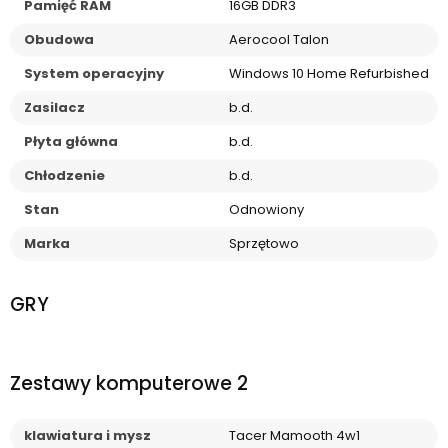
Pamięć RAM
16GB DDR3
Obudowa
Aerocool Talon
System operacyjny
Windows 10 Home Refurbished
Zasilacz
b.d.
Płyta główna
b.d.
Chłodzenie
b.d.
Stan
Odnowiony
Marka
Sprzętowo
GRY
Zestawy komputerowe 2
klawiatura i mysz
Tacer Mamooth 4w1