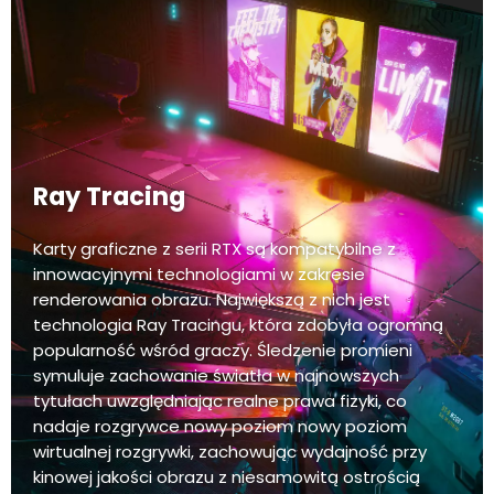
Ray Tracing
Karty graficzne z serii RTX są kompatybilne z
innowacyjnymi technologiami w zakresie
renderowania obrazu. Największą z nich jest
technologia Ray Tracingu, która zdobyła ogromną
popularność wśród graczy. Śledzenie promieni
symuluje zachowanie światła w najnowszych
tytułach uwzględniając realne prawa fizyki, co
nadaje rozgrywce nowy poziom nowy poziom
wirtualnej rozgrywki, zachowując wydajność przy
kinowej jakości obrazu z niesamowitą ostrością