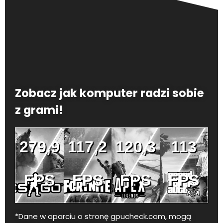
Zobacz jak komputer radzi sobie
z grami!
279,9
117,2
120,3
113
FPS
FPS
FPS
FPS
*Dane w oparciu o stronę gpucheck.com, mogą