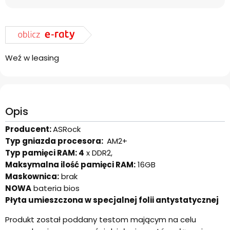
Weź w leasing
Opis
Producent:
ASRock
Typ gniazda procesora:
AM2+
Typ pamięci RAM: 4
x DDR2,
Maksymalna ilość pamięci RAM:
16GB
Maskownica:
brak
NOWA
bateria bios
Płyta umieszczona w specjalnej folii antystatycznej
Produkt został poddany testom mającym na celu