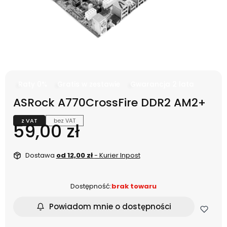
Raty 0%
Gratis w zestawie
Gwarancja 2 lata
ASRock A770CrossFire DDR2 AM2+
z VAT
bez VAT
Cena
59,00 zł
Dostawa
od 12,00 zł
- Kurier Inpost
Dostępność:
brak towaru
Powiadom mnie o dostępności