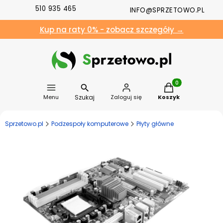
510 935 465
INFO@SPRZETOWO.PL
Kup na raty 0% - zobacz szczegóły →
Produkty w koszyk
Szukaj
Menu
Zaloguj się
Koszyk
Sprzetowo.pl
Podzespoły komputerowe
Płyty główne