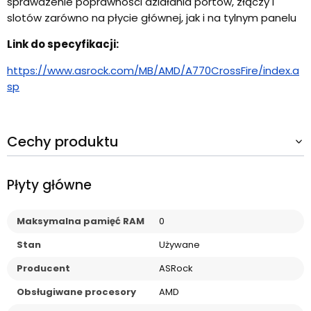
sprawdzenie poprawności działania portów, złączy i
slotów zarówno na płycie głównej, jak i na tylnym panelu
Link do specyfikacji:
https://www.asrock.com/MB/AMD/A770CrossFire/index.a
sp
Cechy produktu
Płyty główne
Maksymalna pamięć RAM
0
Stan
Używane
Producent
ASRock
Obsługiwane procesory
AMD