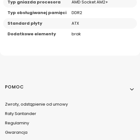
Typ gniazda procesora
AMD Socket AM2+
Typ obsługiwanej pamięci
DDR2
Standard płyty
ATX
Dodatkowe elementy
brak
Linki w stopce
POMOC
Zwroty, odstąpienie od umowy
Raty Santander
Regulaminy
Gwarancja