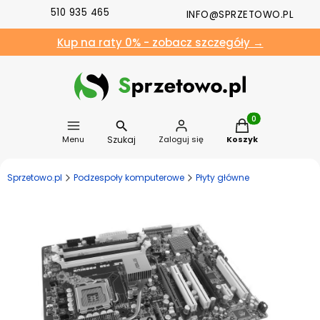
510 935 465
INFO@SPRZETOWO.PL
Kup na raty 0% - zobacz szczegóły →
Produkty w koszyk
Szukaj
Menu
Zaloguj się
Koszyk
Sprzetowo.pl
Podzespoły komputerowe
Płyty główne