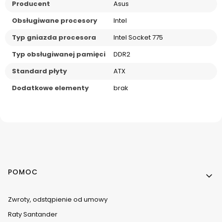
Producent
Asus
Obsługiwane procesory
Intel
Typ gniazda procesora
Intel Socket 775
Typ obsługiwanej pamięci
DDR2
Standard płyty
ATX
Dodatkowe elementy
brak
Linki w stopce
POMOC
Zwroty, odstąpienie od umowy
Raty Santander