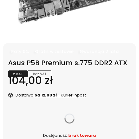
Raty 0%
Gratis w zestawie
Gwarancja 2 lata
Asus P5B Premium s.775 DDR2 ATX
z VAT
bez VAT
Cena
104,00 zł
Dostawa
od 12,00 zł
- Kurier Inpost
dnia
Dostępność:
brak towaru