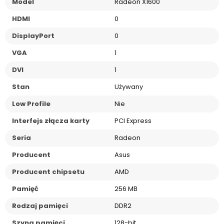
Model
Radeon X1600
HDMI
0
DisplayPort
0
VGA
1
DVI
1
Stan
Używany
Low Profile
Nie
Interfejs złącza karty
PCI Express
Seria
Radeon
Producent
Asus
Producent chipsetu
AMD
Pamięć
256 MB
Rodzaj pamięci
DDR2
Szyna pamięci
128-bit