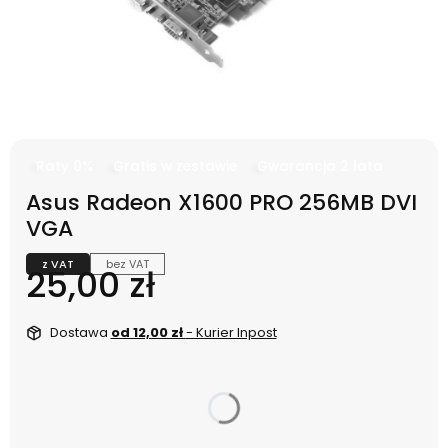
Raty 0%
Gratis w zestawie
Gwarancja 2 lata
Asus Radeon X1600 PRO 256MB DVI
VGA
z VAT
bez VAT
Cena
25,00 zł
Dostawa
od 12,00 zł
- Kurier Inpost
dnia