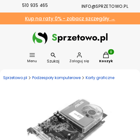
510 935 465
INFO@SPRZETOWO.PL
Kup na raty 0% - zobacz szczegóły →
Produkty w koszyk
Szukaj
Menu
Zaloguj się
Koszyk
Sprzetowo.pl
Podzespoły komputerowe
Karty graficzne