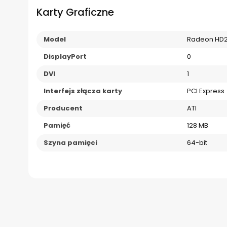
Karty Graficzne
Model
Radeon HD
DisplayPort
0
DVI
1
Interfejs złącza karty
PCI Express
Producent
ATI
Pamięć
128 MB
Szyna pamięci
64-bit