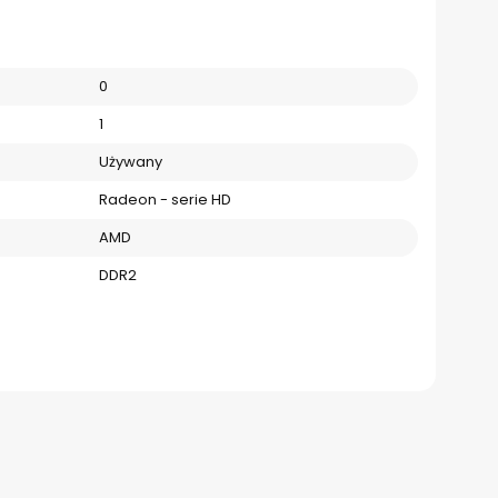
0
1
Używany
Radeon - serie HD
AMD
DDR2