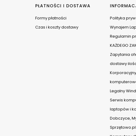
PŁATNOŚCI I DOSTAWA
INFORMAC
Formy płatności
Polityka pry
Czas i koszty dostawy
Wynajem La
Regulamin pr
KAŻDEGO ZAM
Zapytania ofe
dostawy iloś
Korporacyjny
komputerow
Legalny Wind
Serwis komp
laptopów i 
Dobczyce, Myś
Sprzętowo.pl