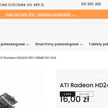
510 935 465
OWA DOSTAWA OD 499 ZŁ
Kup na raty 0% - zobacz szczegóły →
y poleasingowe
Smartfony poleasingowe
Tablety po
ATI Radeon HD2400 PRO 128MB DVI VGA
Raty 0%
Gratis w zestaw
ATI Radeon HD2
z VAT
bez VAT
Cena
16,00 zł