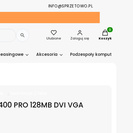
INFO@SPRZETOWO.PL
Produkty w kosz
Ulubione
Zaloguj się
Koszyk
leasingowe
Akcesoria
Podzespoły komputerowe
ie
Gwarancja 2 lata
400 PRO 128MB DVI VGA