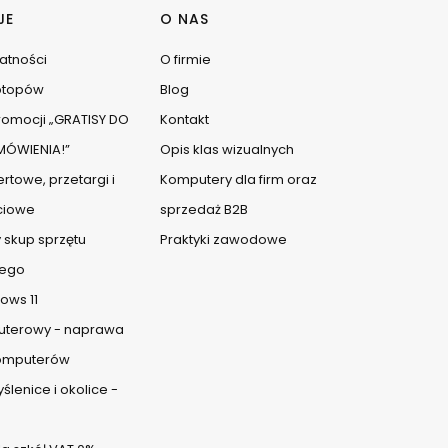
JE
O NAS
watności
O firmie
ptopów
Blog
omocji „GRATISY DO
Kontakt
ÓWIENIA!”
Opis klas wizualnych
rtowe, przetargi i
Komputery dla firm oraz
ciowe
sprzedaż B2B
 skup sprzętu
Praktyki zawodowe
ego
ows 11
uterowy - naprawa
komputerów
lenice i okolice -