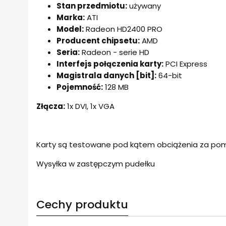
Stan przedmiotu:
używany
Marka:
ATI
Model:
Radeon HD2400 PRO
Producent chipsetu:
AMD
Seria:
Radeon - serie HD
Interfejs połączenia karty:
PCI Express
Magistrala danych [bit]:
64-bit
Pojemność:
128 MB
Złącza:
1x DVI, 1x VGA
Karty są testowane pod kątem obciążenia za pom
Wysyłka w zastępczym pudełku
Cechy produktu