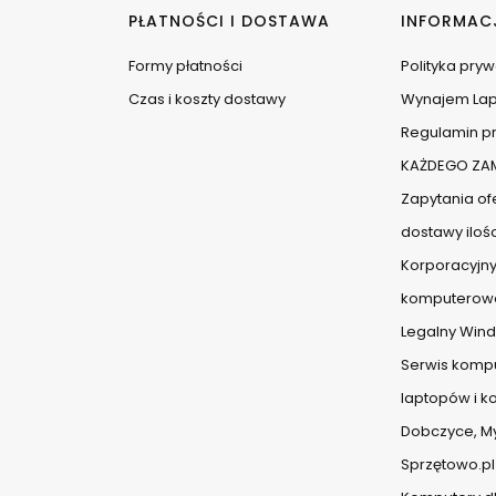
PŁATNOŚCI I DOSTAWA
INFORMAC
Formy płatności
Polityka pry
Czas i koszty dostawy
Wynajem La
Regulamin pr
KAŻDEGO ZAM
Zapytania ofe
dostawy iloś
Korporacyjny
komputerow
Legalny Wind
Serwis komp
laptopów i 
Dobczyce, Myś
Sprzętowo.pl