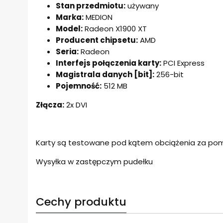
Stan przedmiotu:
używany
Marka:
MEDION
Model:
Radeon X1900 XT
Producent chipsetu:
AMD
Seria:
Radeon
Interfejs połączenia karty:
PCI Express
Magistrala danych [bit]:
256-bit
Pojemność:
512 MB
Złącza:
2x DVI
Karty są testowane pod kątem obciążenia za pom
Wysyłka w zastępczym pudełku
Cechy produktu