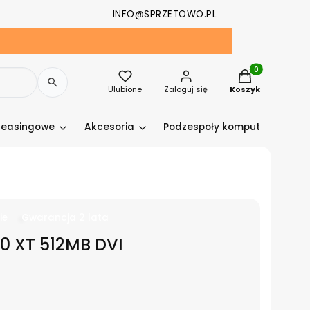
INFO@SPRZETOWO.PL
Produkty w kosz
Ulubione
Zaloguj się
Koszyk
leasingowe
Akcesoria
Podzespoły komputerowe
ie
Gwarancja 2 lata
0 XT 512MB DVI