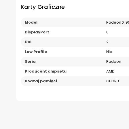
Karty Graficzne
Model
Radeon X19
DisplayPort
0
DVI
2
Low Profile
Nie
Seria
Radeon
Producent chipsetu
AMD
Rodzaj pamięci
GDDR3