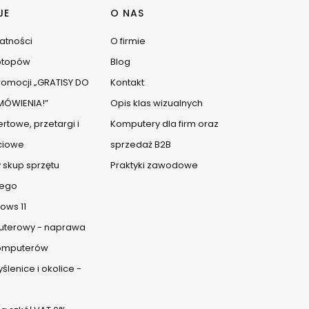
JE
O NAS
watności
O firmie
ptopów
Blog
omocji „GRATISY DO
Kontakt
ÓWIENIA!”
Opis klas wizualnych
rtowe, przetargi i
Komputery dla firm oraz
ciowe
sprzedaż B2B
 skup sprzętu
Praktyki zawodowe
ego
ows 11
uterowy - naprawa
komputerów
lenice i okolice -