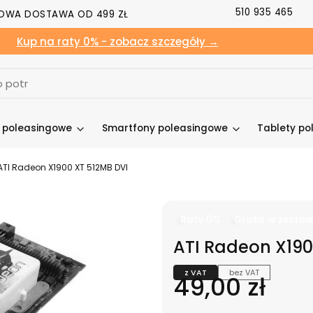
510 935 465
OWA DOSTAWA OD 499 ZŁ
Kup na raty 0% - zobacz szczegóły →
y poleasingowe
Smartfony poleasingowe
Tablety po
ATI Radeon X1900 XT 512MB DVI
Raty 0%
Gratis w zestaw
ATI Radeon X190
z VAT
bez VAT
Cena
49,00 zł