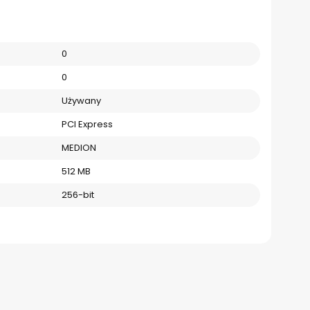
0
0
Używany
PCI Express
MEDION
512 MB
256-bit