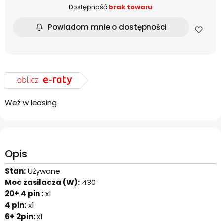
Dostępność:
brak towaru
Powiadom mnie o dostępności
Weź w leasing
Opis
Stan:
Używane
Moc zasilacza (W):
430
20+ 4 pin :
x1
4 pin:
x1
6+ 2pin:
x1