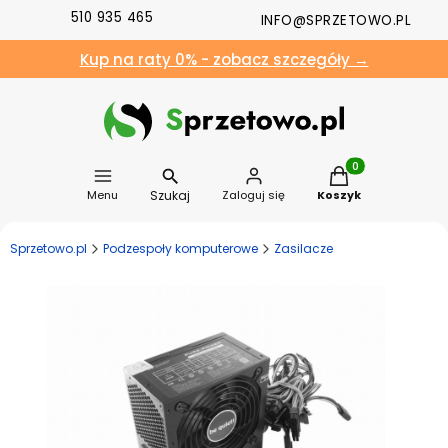
510 935 465
INFO@SPRZETOWO.PL
Kup na raty 0% - zobacz szczegóły →
Produkty w koszyk
Szukaj
Menu
Zaloguj się
Koszyk
Sprzetowo.pl
Podzespoły komputerowe
Zasilacze