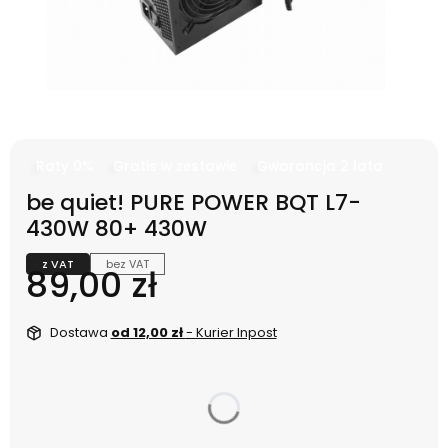
Raty 0%
Gratis w zestawie
Gwarancja 2 lata
be quiet! PURE POWER BQT L7-
430W 80+ 430W
z VAT
bez VAT
Cena
89,00 zł
Dostawa
od 12,00 zł
- Kurier Inpost
dnia