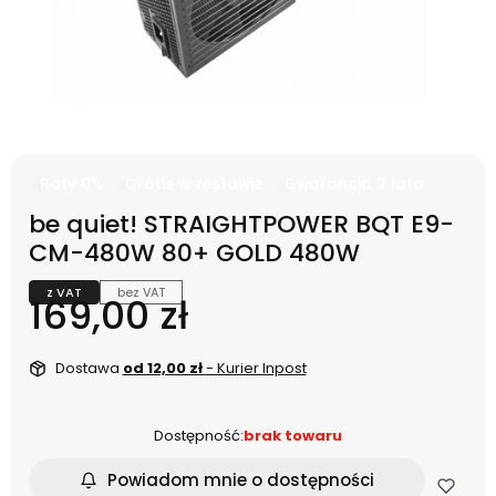
Raty 0%
Gratis w zestawie
Gwarancja 2 lata
be quiet! STRAIGHTPOWER BQT E9-
CM-480W 80+ GOLD 480W
z VAT
bez VAT
Cena
169,00 zł
Dostawa
od 12,00 zł
- Kurier Inpost
Dostępność:
brak towaru
Powiadom mnie o dostępności