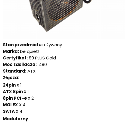
Stan przedmiotu:
używany
Marka:
be quiet!
Certyfikat:
80 PLUS Gold
Moc zasilacza:
480
Standard:
ATX
Złącza:
24pin
X 1
ATX 8pin
X 1
8pin PCI-e
X 2
MOLEX
X 4
SATA
X 4
Modularny