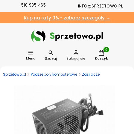
510 935 465
INFO@SPRZETOWO.PL
Kup na raty 0% - zobacz szczegóły →
Produkty w koszyk
Szukaj
Menu
Zaloguj się
Koszyk
Sprzetowo.pl
Podzespoły komputerowe
Zasilacze