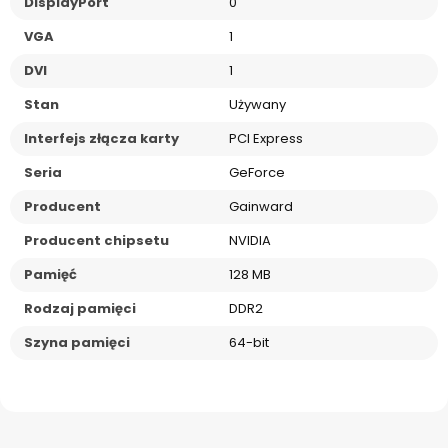
DisplayPort
0
VGA
1
DVI
1
Stan
Używany
Interfejs złącza karty
PCI Express
Seria
GeForce
Producent
Gainward
Producent chipsetu
NVIDIA
Pamięć
128 MB
Rodzaj pamięci
DDR2
Szyna pamięci
64-bit