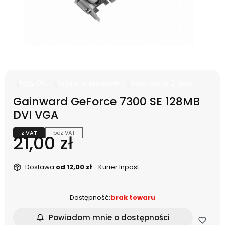
Raty 0%
Gratis w zestawie
Gwarancja 2 lata
Gainward GeForce 7300 SE 128MB
DVI VGA
z VAT
bez VAT
Cena
21,00 zł
Dostawa
od 12,00 zł
- Kurier Inpost
Dostępność:
brak towaru
Powiadom mnie o dostępności