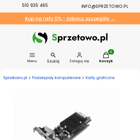
510 935 465
INFO@SPRZETOWO.PL
Kup na raty 0% - zobacz szczegóły →
Produkty w koszyk
Szukaj
Menu
Zaloguj się
Koszyk
Sprzetowo.pl
Podzespoły komputerowe
Karty graficzne