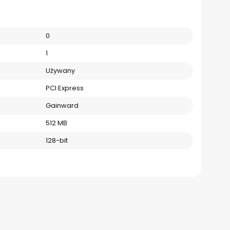
0
1
Używany
PCI Express
Gainward
512 MB
128-bit