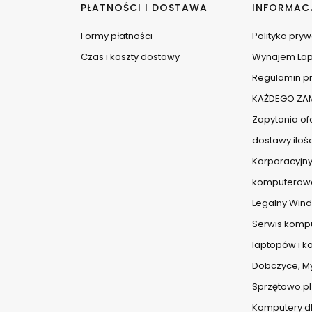
PŁATNOŚCI I DOSTAWA
INFORMAC
Formy płatności
Polityka pry
Czas i koszty dostawy
Wynajem La
Regulamin pr
KAŻDEGO ZAM
Zapytania ofe
dostawy iloś
Korporacyjny
komputerow
Legalny Wind
Serwis komp
laptopów i 
Dobczyce, Myś
Sprzętowo.pl
Komputery dl