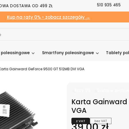
510 935 465
OWA DOSTAWA OD 499 ZŁ
Kup na raty 0% - zobacz szczegóły →
y poleasingowe
Smartfony poleasingowe
Tablety po
Karta Gainward GeForce 9500 GT 512MB DVI VGA
Raty 0%
Gratis w zestaw
Karta Gainward 
VGA
z VAT
bez VAT
Cena
39,00 zł