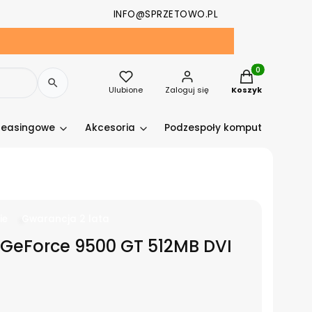
INFO@SPRZETOWO.PL
Produkty w kosz
Ulubione
Zaloguj się
Koszyk
leasingowe
Akcesoria
Podzespoły komputerowe
ie
Gwarancja 2 lata
GeForce 9500 GT 512MB DVI