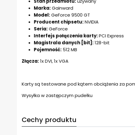
Stan przedmiotu:
używany
Marka:
Gainward
Model:
GeForce 9500 GT
Producent chipsetu:
NVIDIA
Seria:
GeForce
Interfejs połączenia karty:
PCI Express
Magistrala danych [bit]:
128-bit
Pojemność:
512 MB
Złącza:
1x DVI, 1x VGA
Karty są testowane pod kątem obciążenia za pom
Wysyłka w zastępczym pudełku
Cechy produktu