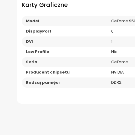
Karty Graficzne
Model
GeForce 95
DisplayPort
0
DVI
1
Low Profile
Nie
Seria
GeForce
Producent chipsetu
NVIDIA
Rodzaj pamięci
DDR2