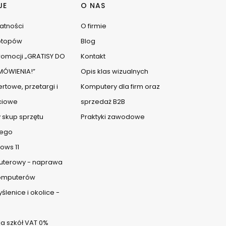
JE
O NAS
watności
O firmie
ptopów
Blog
omocji „GRATISY DO
Kontakt
ÓWIENIA!”
Opis klas wizualnych
rtowe, przetargi i
Komputery dla firm oraz
ciowe
sprzedaż B2B
 skup sprzętu
Praktyki zawodowe
ego
ows 11
uterowy - naprawa
komputerów
lenice i okolice -
a szkół VAT 0%