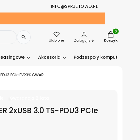
INFO@SPRZETOWO.PL
Produkty w kosz
Ulubione
Zaloguj się
Koszyk
leasingowe
Akcesoria
Podzespoły komputerowe
-PDU3 PCIe FV23% GWAR
ie
Gwarancja 2 lata
R 2xUSB 3.0 TS-PDU3 PCIe