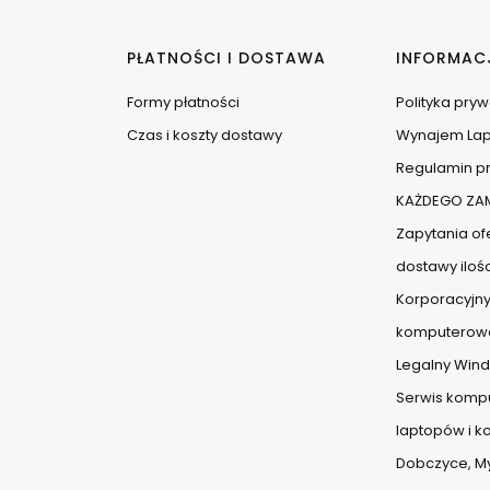
PŁATNOŚCI I DOSTAWA
INFORMAC
Formy płatności
Polityka pry
Czas i koszty dostawy
Wynajem La
Regulamin pr
KAŻDEGO ZAM
Zapytania ofe
dostawy iloś
Korporacyjny
komputerow
Legalny Wind
Serwis komp
laptopów i 
Dobczyce, Myś