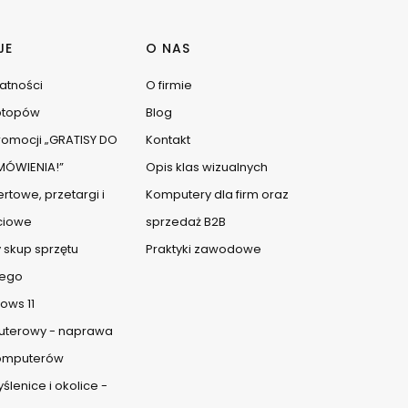
JE
O NAS
watności
O firmie
ptopów
Blog
omocji „GRATISY DO
Kontakt
ÓWIENIA!”
Opis klas wizualnych
rtowe, przetargi i
Komputery dla firm oraz
ciowe
sprzedaż B2B
 skup sprzętu
Praktyki zawodowe
ego
ows 11
uterowy - naprawa
komputerów
lenice i okolice -