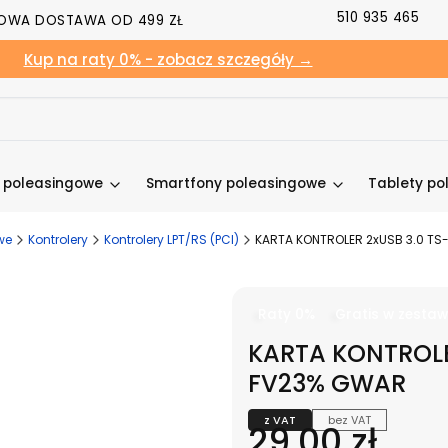
510 935 465
OWA DOSTAWA OD 499 ZŁ
Kup na raty 0% - zobacz szczegóły →
y poleasingowe
Smartfony poleasingowe
Tablety po
we
Kontrolery
Kontrolery LPT/RS (PCI)
KARTA KONTROLER 2xUSB 3.0 TS
Raty 0%
Gratis w zestaw
KARTA KONTROLE
FV23% GWAR
z VAT
bez VAT
Cena
29,00 zł