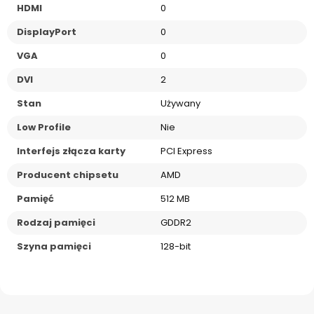
HDMI
0
DisplayPort
0
VGA
0
DVI
2
Stan
Używany
Low Profile
Nie
Interfejs złącza karty
PCI Express
Producent chipsetu
AMD
Pamięć
512 MB
Rodzaj pamięci
GDDR2
Szyna pamięci
128-bit