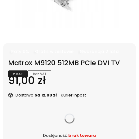
Raty 0%
Gratis w zestawie
Gwarancja 2 lata
Matrox M9120 512MB PCIe DVI TV
z VAT
bez VAT
Cena
91,00 zł
Dostawa
od 12,00 zł
- Kurier Inpost
dnia
Dostępność:
brak towaru