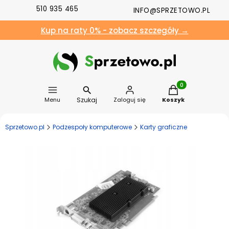
510 935 465
INFO@SPRZETOWO.PL
Kup na raty 0% - zobacz szczegóły →
Produkty w koszyk
Szukaj
Menu
Zaloguj się
Koszyk
Sprzetowo.pl
Podzespoły komputerowe
Karty graficzne