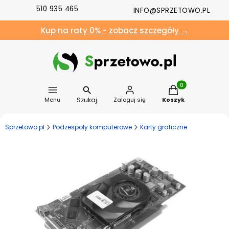
510 935 465
INFO@SPRZETOWO.PL
Kup na raty 0% - zobacz szczegóły →
Produkty w koszyk
Szukaj
Menu
Zaloguj się
Koszyk
Sprzetowo.pl
Podzespoły komputerowe
Karty graficzne