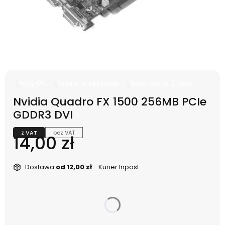
Raty 0%
Gratis w zestawie
Gwarancja 2 lata
Nvidia Quadro FX 1500 256MB PCIe
GDDR3 DVI
z VAT
bez VAT
Cena
14,00 zł
Dostawa
od 12,00 zł
- Kurier Inpost
dnia