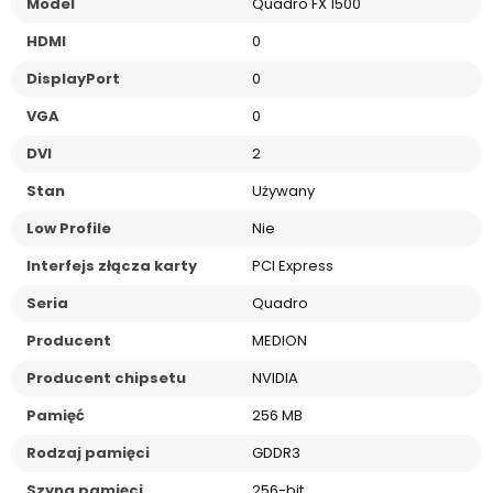
Model
Quadro FX 1500
HDMI
0
DisplayPort
0
VGA
0
DVI
2
Stan
Używany
Low Profile
Nie
Interfejs złącza karty
PCI Express
Seria
Quadro
Producent
MEDION
Producent chipsetu
NVIDIA
Pamięć
256 MB
Rodzaj pamięci
GDDR3
Szyna pamięci
256-bit