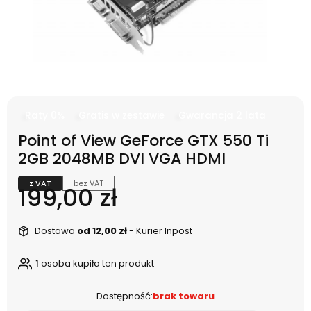
Raty 0%
Gratis w zestawie
Gwarancja 2 lata
Point of View GeForce GTX 550 Ti
2GB 2048MB DVI VGA HDMI
z VAT
bez VAT
Cena
199,00 zł
Dostawa
od 12,00 zł
- Kurier Inpost
1
osoba kupiła ten produkt
Dostępność:
brak towaru