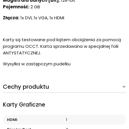
Magistrala danych [bit]:
128-bit
Pojemność:
2 GB
Złącza:
1x DVI, 1x VGA, 1x HDMI
Karty są testowane pod kątem obciążenia za pomocą
programu OCCT. Karta sprzedawana w specjalnej folii
ANTYSTATYCZNEJ.
Wysyłka w zastępczym pudełku
Cechy produktu
Karty Graficzne
HDMI
1