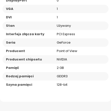
DisplayPort
0
VGA
1
DVI
1
Stan
Używany
Interfejs złącza karty
PCI Express
Seria
GeForce
Producent
Point of View
Producent chipsetu
NVIDIA
Pamięć
2 GB
Rodzaj pamięci
GDDR3
Szyna pamięci
128-bit