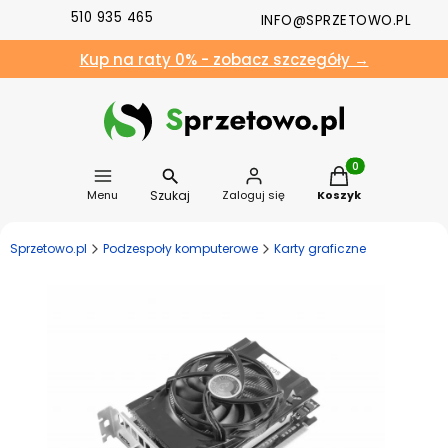
510 935 465
INFO@SPRZETOWO.PL
Kup na raty 0% - zobacz szczegóły →
Produkty w koszyk
Szukaj
Menu
Zaloguj się
Koszyk
Sprzetowo.pl
Podzespoły komputerowe
Karty graficzne