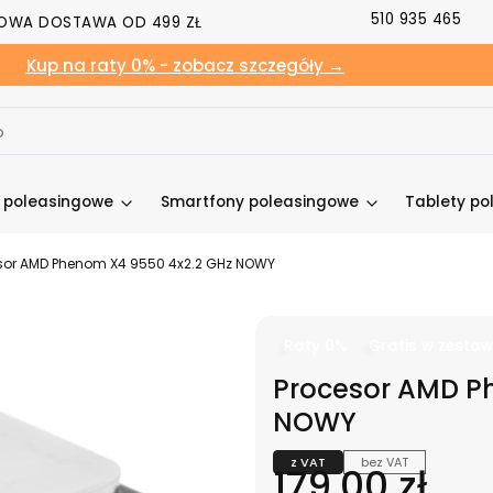
510 935 465
OWA DOSTAWA OD 499 ZŁ
Kup na raty 0% - zobacz szczegóły →
y poleasingowe
Smartfony poleasingowe
Tablety po
sor AMD Phenom X4 9550 4x2.2 GHz NOWY
Raty 0%
Gratis w zestaw
Procesor AMD P
NOWY
z VAT
bez VAT
Cena
179,00 zł