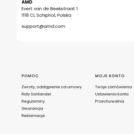
AMD
Evert van de Beekstraat 1
1118 CL Schiphol, Polska
support@amd.com
Linki w stopce
POMOC
MOJE KONTO
Zwroty, odstąpienie od umowy
Twoje zamówienia
Raty Santander
Ustawienia konta
Regulaminy
Przechowalnia
Gwarancja
Reklamacje