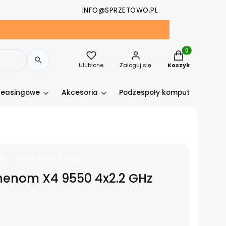
INFO@SPRZETOWO.PL
Produkty w kosz
Ulubione
Zaloguj się
Koszyk
leasingowe
Akcesoria
Podzespoły komputerowe
ie
Gwarancja 2 lata
henom X4 9550 4x2.2 GHz