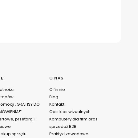
JE
O NAS
watności
O firmie
ptopów
Blog
omocji „GRATISY DO
Kontakt
ÓWIENIA!”
Opis klas wizualnych
rtowe, przetargi i
Komputery dla firm oraz
ciowe
sprzedaż B2B
 skup sprzętu
Praktyki zawodowe