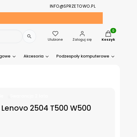
INFO@SPRZETOWO.PL
Produkty w kosz
Ulubione
Zaloguj się
Koszyk
ngowe
Akcesoria
Podzespoły komputerowe
Drukark
ie
Gwarancja 2 lata
a Lenovo 2504 T500 W500