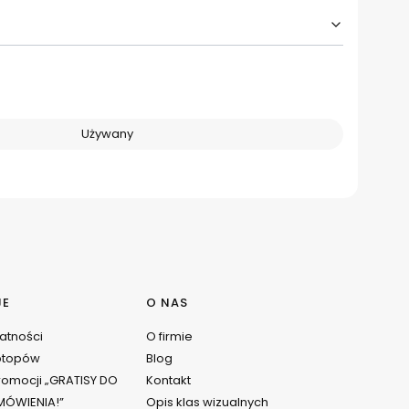
Używany
JE
O NAS
watności
O firmie
ptopów
Blog
omocji „GRATISY DO
Kontakt
ÓWIENIA!”
Opis klas wizualnych