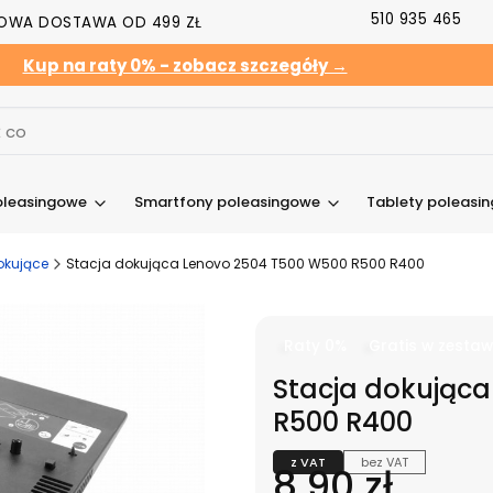
510 935 465
OWA DOSTAWA OD 499 ZŁ
Kup na raty 0% - zobacz szczegóły →
oleasingowe
Smartfony poleasingowe
Tablety poleasi
okujące
Stacja dokująca Lenovo 2504 T500 W500 R500 R400
Raty 0%
Gratis w zestaw
Stacja dokując
R500 R400
z VAT
bez VAT
Cena
8,90 zł