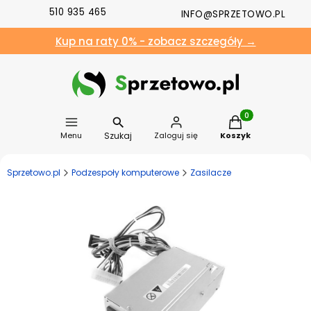
510 935 465
INFO@SPRZETOWO.PL
Kup na raty 0% - zobacz szczegóły →
Produkty w koszyk
Szukaj
Menu
Zaloguj się
Koszyk
Sprzetowo.pl
Podzespoły komputerowe
Zasilacze