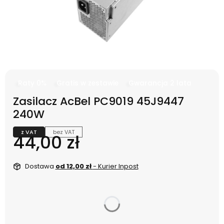
Raty 0%
Gratis w zestawie
Gwarancja 2 lata
Zasilacz AcBel PC9019 45J9447
240W
z VAT
bez VAT
Cena
44,00 zł
Dostawa
od 12,00 zł
- Kurier Inpost
dnia