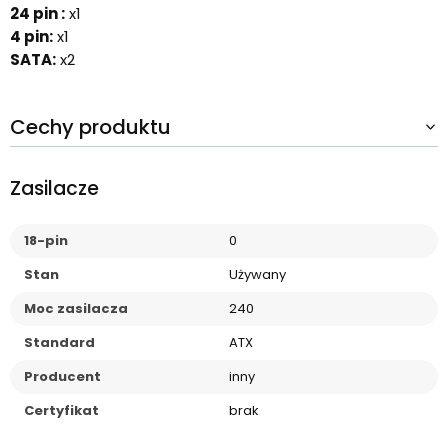
24 pin :
x1
4 pin:
x1
SATA:
x2
Cechy produktu
Zasilacze
18-pin
0
Stan
Używany
Moc zasilacza
240
Standard
ATX
Producent
inny
Certyfikat
brak