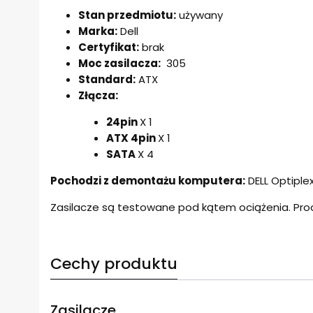
Stan przedmiotu:
używany
Marka:
Dell
Certyfikat:
brak
Moc zasilacza:
305
Standard:
ATX
Złącza:
24pin
X 1
ATX 4pin
X 1
SATA
X 4
Pochodzi z demontażu komputera:
DELL Optiplex
Zasilacze są testowane pod kątem ociążenia. Pro
Cechy produktu
Zasilacze