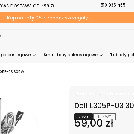
510 935 465
OWA DOSTAWA OD 499 ZŁ
Kup na raty 0% - zobacz szczegóły →
y poleasingowe
Smartfony poleasingowe
Tablety po
L305P-03 305W
Raty 0%
Gratis w zestaw
Dell L305P-03 3
z VAT
bez VAT
Cena
59,00 zł