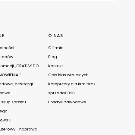
JE
O NAS
watności
O firmie
ptopów
Blog
omocji „GRATISY DO
Kontakt
ÓWIENIA!”
Opis klas wizualnych
rtowe, przetargi i
Komputery dla firm oraz
ciowe
sprzedaż B2B
 skup sprzętu
Praktyki zawodowe
ego
ows 11
uterowy - naprawa