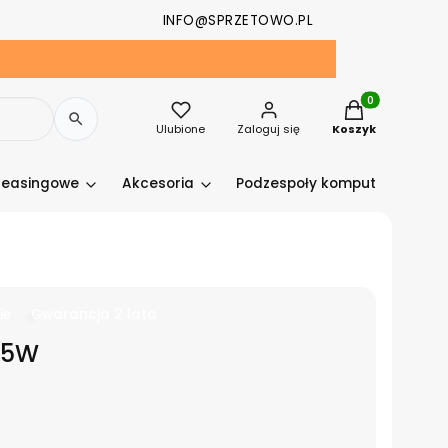
INFO@SPRZETOWO.PL
Produkty w kosz
Ulubione
Zaloguj się
Koszyk
leasingowe
Akcesoria
Podzespoły komputerowe
ie
Gwarancja 2 lata
05W