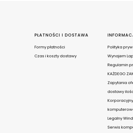
PŁATNOŚCI I DOSTAWA
INFORMAC
Formy płatności
Polityka pry
Czas i koszty dostawy
Wynajem La
Regulamin pr
KAŻDEGO ZAM
Zapytania ofe
dostawy iloś
Korporacyjny
komputerow
Legalny Wind
Serwis komp