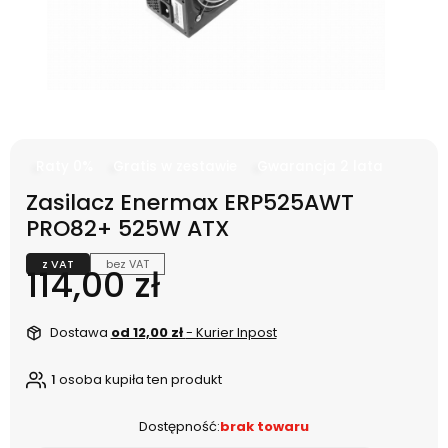
Raty 0%
Gratis w zestawie
Gwarancja 2 lata
Zasilacz Enermax ERP525AWT
PRO82+ 525W ATX
z VAT
bez VAT
Cena
114,00 zł
Dostawa
od 12,00 zł
- Kurier Inpost
1
osoba kupiła ten produkt
Dostępność:
brak towaru