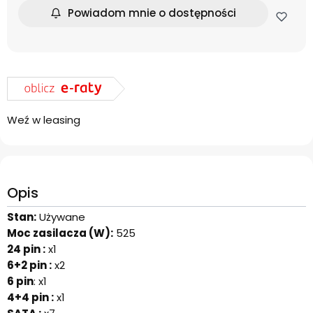
Powiadom mnie o dostępności
Weź w leasing
Opis
Stan:
Używane
Moc zasilacza (W):
525
24 pin :
x1
6+2 pin :
x2
6 pin
: x1
4+4 pin :
x1