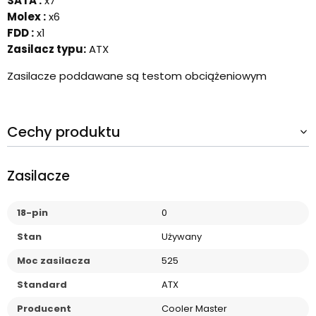
SATA :
x7
Molex :
x6
FDD :
x1
Zasilacz typu:
ATX
Zasilacze poddawane są testom obciążeniowym
Cechy produktu
Zasilacze
18-pin
0
Stan
Używany
Moc zasilacza
525
Standard
ATX
Producent
Cooler Master