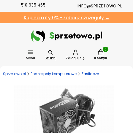
510 935 465
INFO@SPRZETOWO.PL
Kup na raty 0% - zobacz szczegóły →
Produkty w koszyk
Szukaj
Menu
Zaloguj się
Koszyk
Sprzetowo.pl
Podzespoły komputerowe
Zasilacze