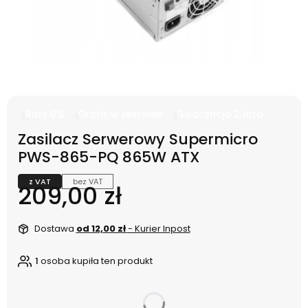
Raty 0%
Gratis w zestawie
Gwarancja 2 lata
Zasilacz Serwerowy Supermicro
PWS-865-PQ 865W ATX
z VAT
bez VAT
Cena
209,00 zł
Dostawa
od 12,00 zł
- Kurier Inpost
1
osoba kupiła ten produkt
dnia