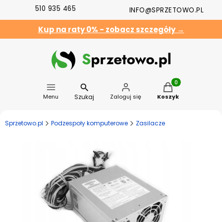
510 935 465
INFO@SPRZETOWO.PL
Kup na raty 0% - zobacz szczegóły →
Produkty w koszyk
Szukaj
Menu
Zaloguj się
Koszyk
Sprzetowo.pl
Podzespoły komputerowe
Zasilacze