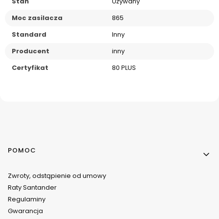
Stan
Używany
Moc zasilacza
865
Standard
Inny
Producent
inny
Certyfikat
80 PLUS
Linki w stopce
POMOC
Zwroty, odstąpienie od umowy
Raty Santander
Regulaminy
Gwarancja