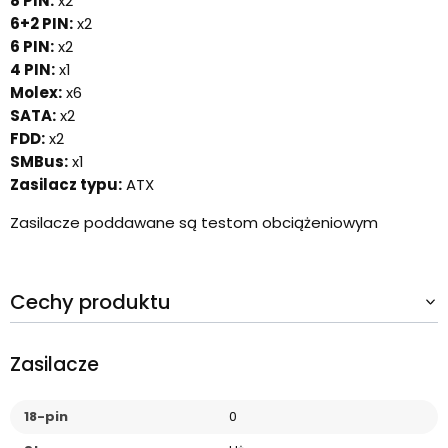
8 PIN:
x2
6+2 PIN:
x2
6 PIN:
x2
4 PIN:
x1
Molex:
x6
SATA:
x2
FDD:
x2
SMBus:
x1
Zasilacz typu:
ATX
Zasilacze poddawane są testom obciążeniowym
Cechy produktu
Zasilacze
18-pin
0