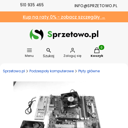
510 935 465
INFO@SPRZETOWO.PL
Kup na raty 0% - zobacz szczegóły →
Produkty w koszyk
Szukaj
Menu
Zaloguj się
Koszyk
Sprzetowo.pl
Podzespoły komputerowe
Płyty główne