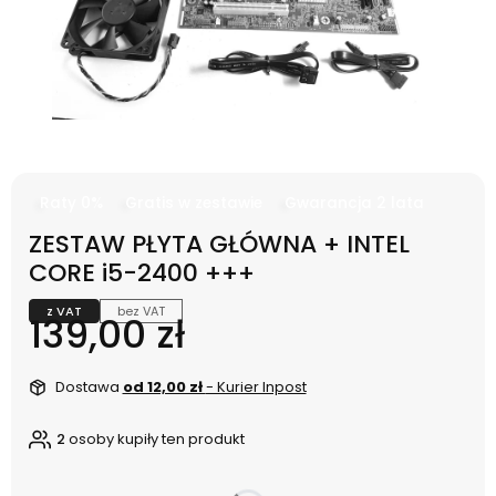
Raty 0%
Gratis w zestawie
Gwarancja 2 lata
ZESTAW PŁYTA GŁÓWNA + INTEL
CORE i5-2400 +++
z VAT
bez VAT
Cena
139,00 zł
Dostawa
od 12,00 zł
- Kurier Inpost
2
osoby kupiły ten produkt
dnia