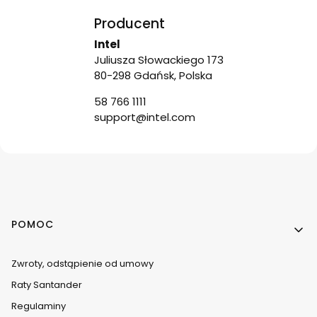
Producent
Intel
Juliusza Słowackiego 173
80-298 Gdańsk, Polska
58 766 1111
support@intel.com
Linki w stopce
POMOC
Zwroty, odstąpienie od umowy
Raty Santander
Regulaminy