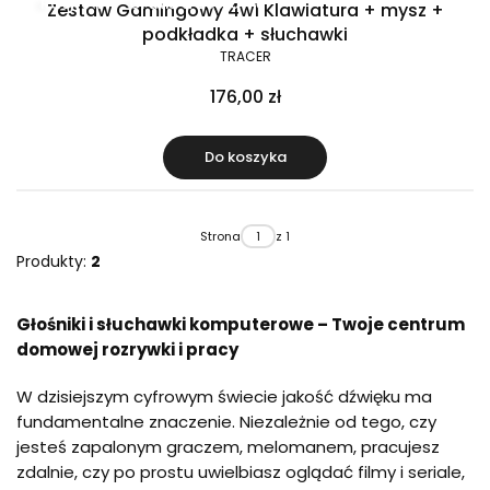
Raty 0%
Gratis w zestawie
Zestaw Gamingowy 4w1 Klawiatura + mysz +
podkładka + słuchawki
TRACER
176,00 zł
Do koszyka
Strona
z 1
Produkty:
2
Głośniki i słuchawki komputerowe – Twoje centrum
domowej rozrywki i pracy
W dzisiejszym cyfrowym świecie jakość dźwięku ma
fundamentalne znaczenie. Niezależnie od tego, czy
jesteś zapalonym graczem, melomanem, pracujesz
zdalnie, czy po prostu uwielbiasz oglądać filmy i seriale,