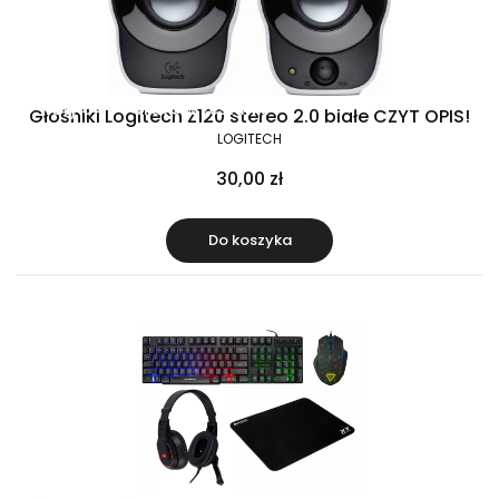
Raty 0%
Gratis w zestawie
Głośniki Logitech Z120 stereo 2.0 białe CZYT OPIS!
LOGITECH
30,00 zł
Do koszyka