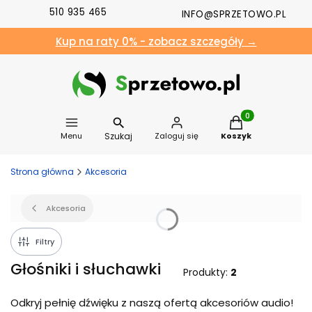
510 935 465
INFO@SPRZETOWO.PL
Kup na raty 0% - zobacz szczegóły →
Produkty w koszyk
Szukaj
Menu
Zaloguj się
Koszyk
Strona główna
Akcesoria
Akcesoria
Filtry
Głośniki i słuchawki
Produkty:
2
Odkryj pełnię dźwięku z naszą ofertą akcesoriów audio!