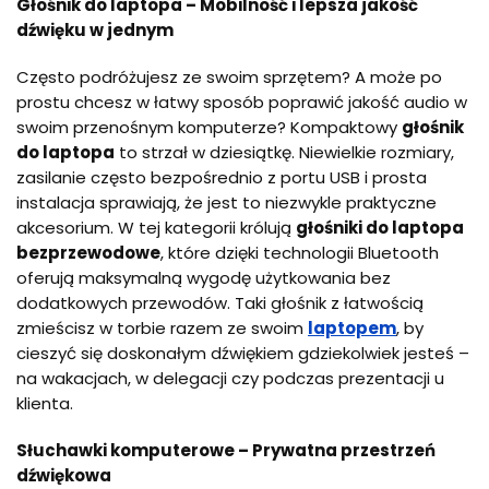
Głośnik do laptopa – Mobilność i lepsza jakość
dźwięku w jednym
Często podróżujesz ze swoim sprzętem? A może po
prostu chcesz w łatwy sposób poprawić jakość audio w
swoim przenośnym komputerze? Kompaktowy
głośnik
do laptopa
to strzał w dziesiątkę. Niewielkie rozmiary,
zasilanie często bezpośrednio z portu USB i prosta
instalacja sprawiają, że jest to niezwykle praktyczne
akcesorium. W tej kategorii królują
głośniki do laptopa
bezprzewodowe
, które dzięki technologii Bluetooth
oferują maksymalną wygodę użytkowania bez
dodatkowych przewodów. Taki głośnik z łatwością
zmieścisz w torbie razem ze swoim
laptopem
, by
cieszyć się doskonałym dźwiękiem gdziekolwiek jesteś –
na wakacjach, w delegacji czy podczas prezentacji u
klienta.
Słuchawki komputerowe – Prywatna przestrzeń
dźwiękowa