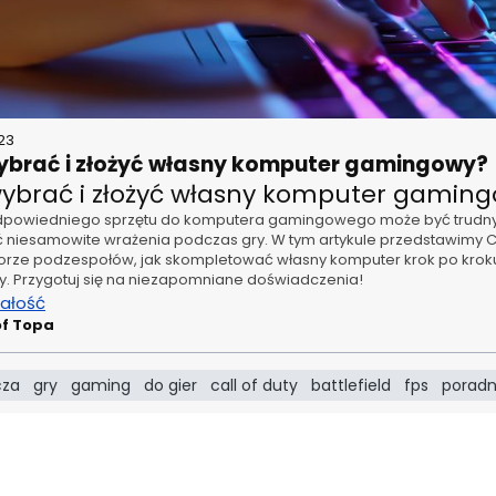
23
ybrać i złożyć własny komputer gamingowy?
wybrać i złożyć własny komputer gamin
powiedniego sprzętu do komputera gamingowego może być trudny
 niesamowite wrażenia podczas gry. W tym artykule przedstawimy C
orze podzespołów, jak skompletować własny komputer krok po krok
ry. Przygotuj się na niezapomniane doświadczenia!
całość
of Topa
cza
gry
gaming
do gier
call of duty
battlefield
fps
poradn