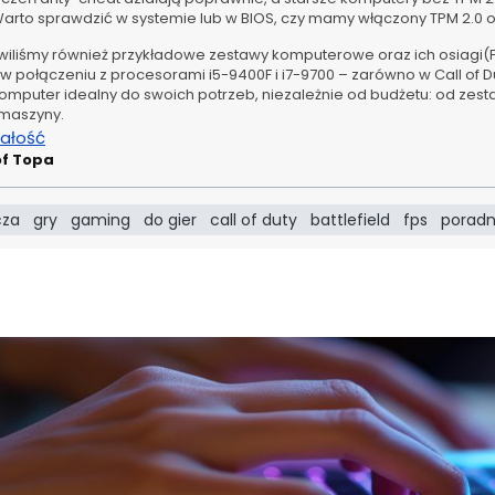
 Warto sprawdzić w systemie lub w BIOS, czy mamy włączony TPM 2.0 o
iliśmy również przykładowe zestawy komputerowe oraz ich osiagi(FPS
w połączeniu z procesorami i5-9400F i i7-9700 – zarówno w Call of Dut
omputer idealny do swoich potrzeb, niezależnie od budżetu: od zes
maszyny.
całość
of Topa
cza
gry
gaming
do gier
call of duty
battlefield
fps
poradn