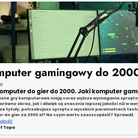
21
komputer do gier do 2000. Jaki komputer ga
sne gry komputerowe mają coraz wyższe wymagania sprzętowe.
równo obraz, jak i dźwięk są znacznie lepszej jakości niż w we
e tytuły, potrzebujesz sprzętu o wysokich parametrach tech
r do gier za 2000 zł? Na czym warto zaoszczędzić? Sprawdź.
całość
of Topa