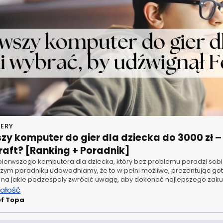
ERY
zy komputer do gier dla dziecka do 3000 zł – 
raft? [Ranking + Poradnik]
ierwszego komputera dla dziecka, który bez problemu poradzi sobie z
szym poradniku udowadniamy, że to w pełni możliwe, prezentując go
, na jakie podzespoły zwrócić uwagę, aby dokonać najlepszego zak
całość
of Topa