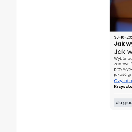
30-10-20
Jak w
Jak 
Wybór od
zapewnić
przy wyb
jakość g
Czytaj 
Krzyszt
dla gra