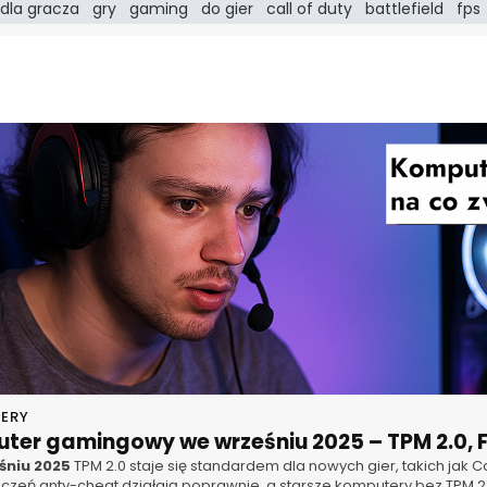
dla gracza
gry
gaming
do gier
call of duty
battlefield
fps
ERY
ter gamingowy we wrześniu 2025 – TPM 2.0, F
śniu 2025
TPM 2.0 staje się standardem dla nowych gier, takich jak Call
czeń anty-cheat działają poprawnie, a starsze komputery bez TPM