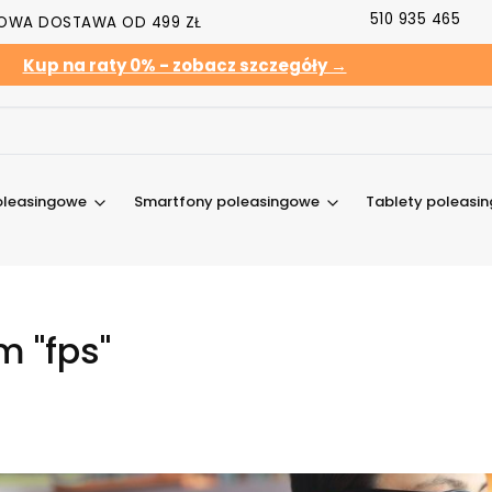
510 935 465
OWA DOSTAWA OD 499 ZŁ
Kup na raty 0% - zobacz szczegóły →
oleasingowe
Smartfony poleasingowe
Tablety poleasi
 "fps"