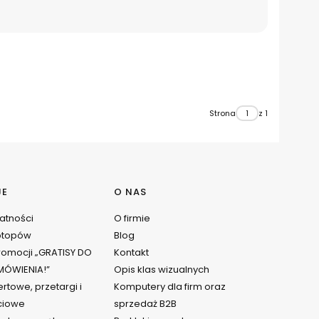
Strona
z 1
JE
O NAS
watności
O firmie
ptopów
Blog
omocji „GRATISY DO
Kontakt
ÓWIENIA!”
Opis klas wizualnych
rtowe, przetargi i
Komputery dla firm oraz
ciowe
sprzedaż B2B