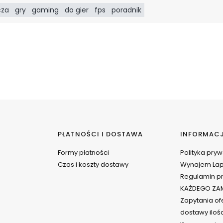
cza
gry
gaming
do gier
fps
poradnik
PŁATNOŚCI I DOSTAWA
INFORMAC
Formy płatności
Polityka pry
Czas i koszty dostawy
Wynajem La
Regulamin pr
KAŻDEGO ZAM
Zapytania ofe
dostawy iloś