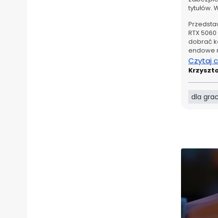
tytułów.
Przedstaw
RTX 5060 
dobrać k
endowe 
Czytaj 
Krzyszt
dla gra