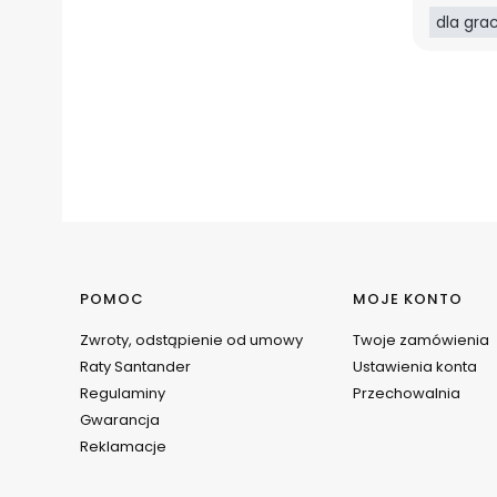
dla gra
Linki w stopce
POMOC
MOJE KONTO
Zwroty, odstąpienie od umowy
Twoje zamówienia
Raty Santander
Ustawienia konta
Regulaminy
Przechowalnia
Gwarancja
Reklamacje