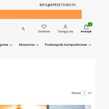
INFO@SPRZETOWO.PL
Produkty w kosz
Ulubione
Zaloguj się
Koszyk
ngowe
Akcesoria
Podzespoły komputerowe
Drukark
Strona
z 1