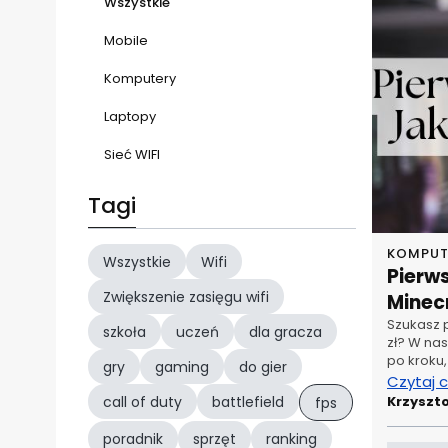
Wszystkie
Mobile
Komputery
Laptopy
Sieć WIFI
Tagi
KOMPUT
Wszystkie
Wifi
Pierws
Zwiększenie zasięgu wifi
Minec
Szukasz p
szkoła
uczeń
dla gracza
zł? W na
po kroku
gry
gaming
do gier
Czytaj 
call of duty
battlefield
Krzyszt
fps
poradnik
sprzęt
ranking