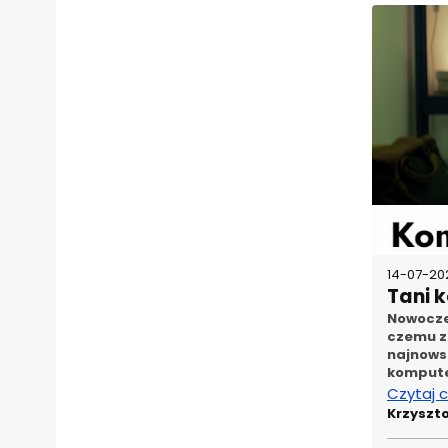
14-07-20
Tani 
Nowocze
czemu za
najnowsz
kompute
Czytaj 
Krzyszt