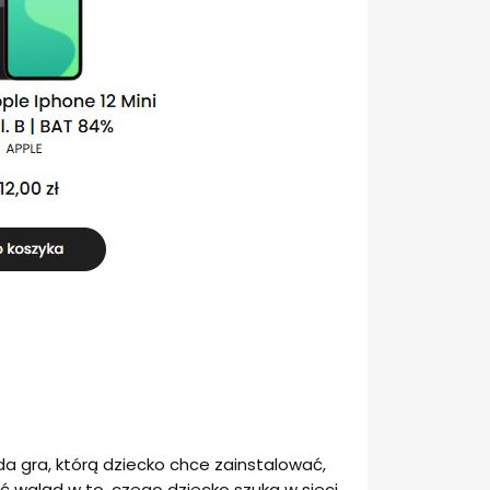
da gra, którą dziecko chce zainstalować,
 wgląd w to, czego dziecko szuka w sieci.