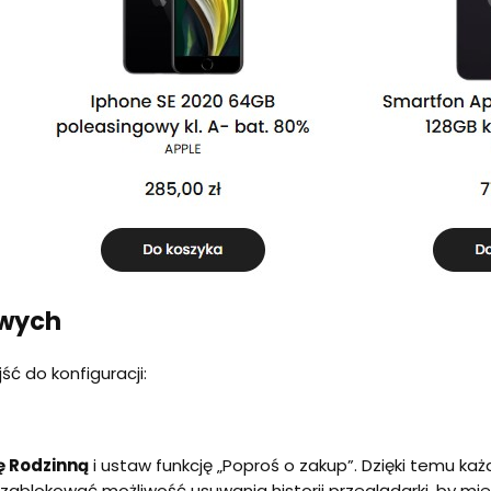
owych
ść do konfiguracji:
 Rodzinną
i ustaw funkcję „Poproś o zakup”. Dzięki temu każ
ablokować możliwość usuwania historii przeglądarki, by mieć