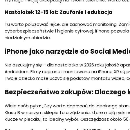
Nastolatek 12-15 lat: Zaufanie i edukacja
Tu warto poluzować lejce, ale zachować monitoring. Zami
cyberbezpieczeństwie i higienie cyfrowej. iPhone pozwa
niedzielnym obiedzie.
iPhone jako narzędzie do Social Medi
Nie oszukujmy się – dla nastolatka w 2026 roku jakość ap
Androidem. Filmy nagrane i montowane na iPhone XR są płyn
Twoje dziecko może uczyć się podstaw montażu wideo, co
Bezpieczeństwo zakupów: Dlaczego kl
Wiele osób pyta: „Czy warto dopłacać do idealnego stan
Klasa B
w naszym sklepie to urządzenia, które mają ryski n
klucze w plecaku, to idealny wybór. Oszczędzasz około 50