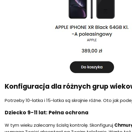
Konfiguracja dla różnych grup wiek
Potrzeby 10-latka i 15-latka są skrajnie różne. Oto jak podej
Dziecko 9-11 lat: Pełna ochrona
W tym wieku zalecamy ścisłą kontrolę. Skonfiguruj
Chmurę
wymaga Twojej akceptacji na Twoim telefonie. Warto też z