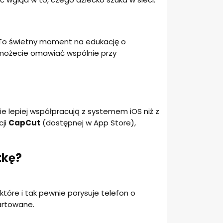
. To świetny moment na edukację o
 możecie omawiać wspólnie przy
e lepiej współpracują z systemem iOS niż z
cji
CapCut
(dostępnej w App Store),
tkę?
które i tak pewnie porysuje telefon o
hartowane.