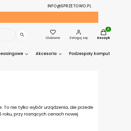
INFO@SPRZETOWO.PL
Produkty w kosz
Ulubione
Zaloguj się
Koszyk
leasingowe
Akcesoria
Podzespoły komputerowe
 To nie tylko wybór urządzenia, ale przede
6 roku, przy rosnących cenach nowej