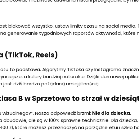
ast blokować wszystko, ustaw limity czasu na social media
la na generowanie tygodniowych raportów aktywności, które
a (TikTok, Reels)
aratu to podstawa. Algorytmy TikToka czy Instagrama znaczni
niejsze, a kolory bardziej naturalne. Dzięki darmowej aplika
 jest dziś bardzo pożądaną umiejętnością.
asa B w Sprzetowo to strzał w dziesią
u wizualnego?”. Nasza odpowiedź brzmi:
Nie dla dziecka.
a obudowie, ale są w 100% sprawne technicznie. Dla dziecka, 
-100 zł, które możesz przeznaczyć na porządne etui i szkło 