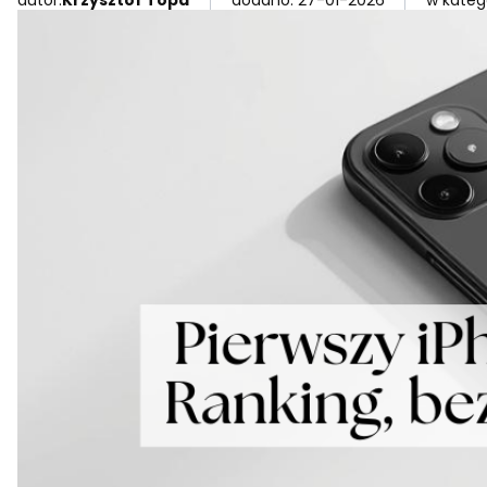
autor:
Krzysztof Topa
dodano: 27-01-2026
w katego