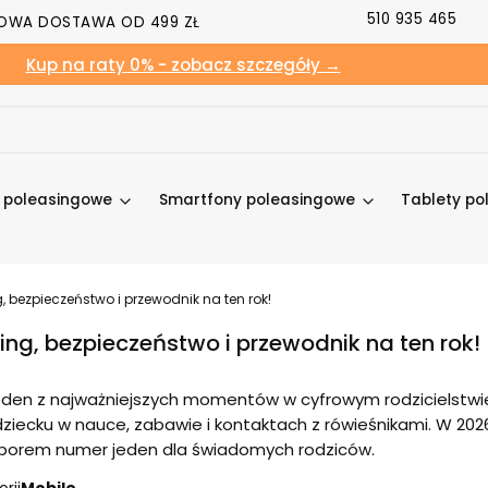
510 935 465
OWA DOSTAWA OD 499 ZŁ
Kup na raty 0% - zobacz szczegóły →
y poleasingowe
Smartfony poleasingowe
Tablety po
, bezpieczeństwo i przewodnik na ten rok!
ing, bezpieczeństwo i przewodnik na ten rok!
eden z najważniejszych momentów w cyfrowym rodzicielstwie.
ziecku w nauce, zabawie i kontaktach z rówieśnikami. W 202
yborem numer jeden dla świadomych rodziców.