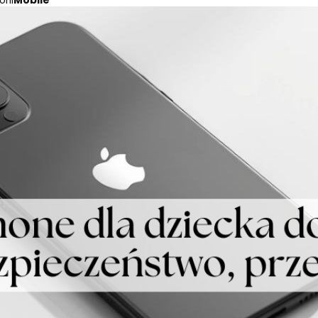
rii
Mobile