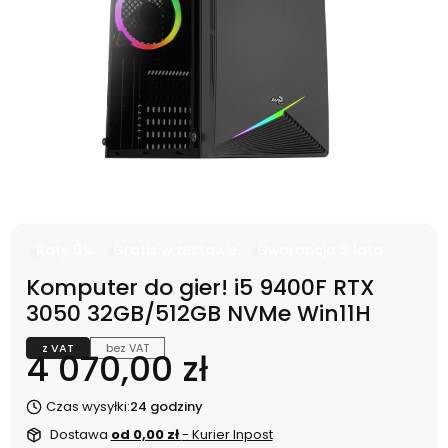
Raty 0%
Gratis w zestawie
Gwarancja 2 lata
Komputer do gier! i5 9400F RTX
3050 32GB/512GB NVMe Win11H
z VAT
bez VAT
Cena
4 070,00 zł
Czas wysyłki:
24 godziny
Dostawa
od 0,00 zł
- Kurier Inpost