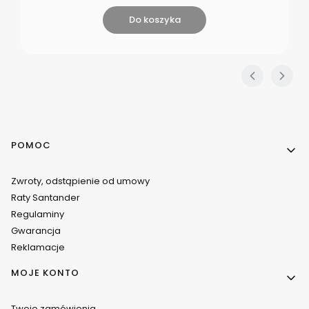
Do koszyka
Linki w stopce
POMOC
Zwroty, odstąpienie od umowy
Raty Santander
Regulaminy
Gwarancja
Reklamacje
MOJE KONTO
Twoje zamówienia