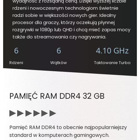
wydajność z rozsądną ceną. Dzięki wyższej liczbie
rdzeni i nowoczesnym technologiom świetnie
radzi sobie w większości nowych gier. Idealny
procesor dla graczy, którzy oczekują płynnej
rozgrywki w 1080p lub QHD i chcą mieć zapas mocy
także do streamowania czy nagrywania.
6
6
4.10 GHz
Rdzeni
Wątków
Taktowanie Turbo
PAMIĘĆ RAM DDR4 32 GB
Pamięć RAM DDR4 to obecnie najpopularniejszy
standard w komputerach gamingowych.