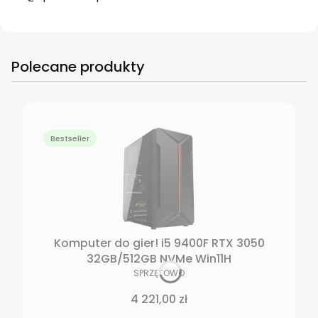
Polecane produkty
Bestseller
Komputer do gier! i5 9400F RTX 3050
32GB/512GB NVMe Win11H
PRODUCENT
SPRZĘTOWO
Cena
4 221,00 zł