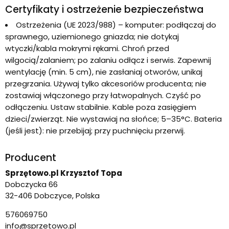
Certyfikaty i ostrzeżenie bezpieczeństwa
Ostrzeżenia (UE 2023/988) – komputer: podłączaj do
sprawnego, uziemionego gniazda; nie dotykaj
wtyczki/kabla mokrymi rękami. Chroń przed
wilgocią/zalaniem; po zalaniu odłącz i serwis. Zapewnij
wentylację (min. 5 cm), nie zasłaniaj otworów, unikaj
przegrzania. Używaj tylko akcesoriów producenta; nie
zostawiaj włączonego przy łatwopalnych. Czyść po
odłączeniu. Ustaw stabilnie. Kable poza zasięgiem
dzieci/zwierząt. Nie wystawiaj na słońce; 5–35°C. Bateria
(jeśli jest): nie przebijaj; przy puchnięciu przerwij.
Producent
Sprzętowo.pl Krzysztof Topa
Dobczycka 66
32-406 Dobczyce, Polska
576069750
info@sprzetowo.pl