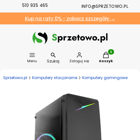
510 935 465
INFO@SPRZETOWO.PL
Kup na raty 0% - zobacz szczegóły →
Produkty w koszyk
Szukaj
Menu
Zaloguj się
Koszyk
Sprzetowo.pl
Komputery stacjonarne
Komputery gamingowe