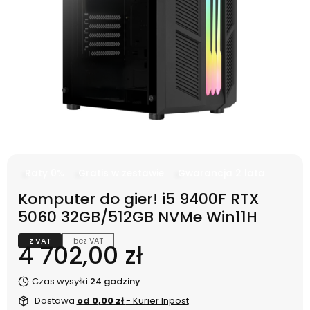
Raty 0%
Gratis w zestawie
Gwarancja 2 lata
Komputer do gier! i5 9400F RTX
5060 32GB/512GB NVMe Win11H
z VAT
bez VAT
Cena
4 702,00 zł
Czas wysyłki:
24 godziny
Dostawa
od 0,00 zł
- Kurier Inpost