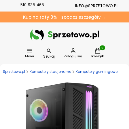
510 935 465
INFO@SPRZETOWO.PL
Kup na raty 0% - zobacz szczegóły →
Produkty w koszyk
Szukaj
Menu
Zaloguj się
Koszyk
Sprzetowo.pl
Komputery stacjonarne
Komputery gamingowe