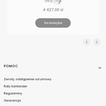
PRODUCENT
SPRZĘTOWO
Cena
4 427,00 zł
Do koszyka
Linki w stopce
POMOC
Zwroty, odstąpienie od umowy
Raty Santander
Regulaminy
Gwarancja