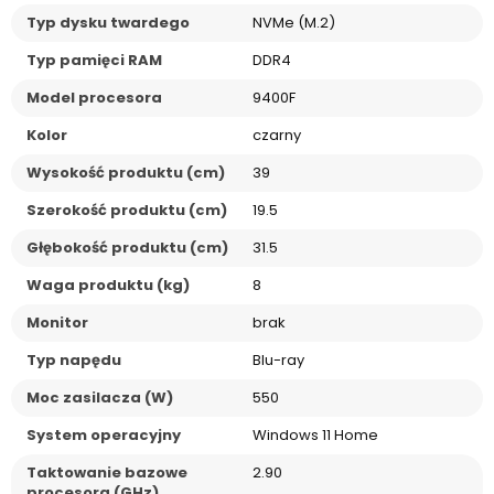
Typ dysku twardego
NVMe (M.2)
Typ pamięci RAM
DDR4
Model procesora
9400F
Kolor
czarny
Wysokość produktu (cm)
39
Szerokość produktu (cm)
19.5
Głębokość produktu (cm)
31.5
Waga produktu (kg)
8
Monitor
brak
Typ napędu
Blu-ray
Moc zasilacza (W)
550
System operacyjny
Windows 11 Home
Taktowanie bazowe
2.90
procesora (GHz)