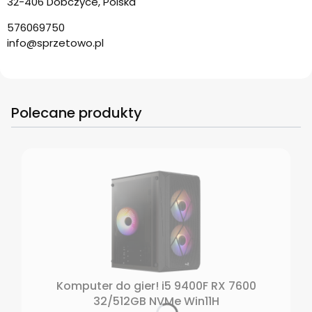
32-406 Dobczyce, Polska
576069750
info@sprzetowo.pl
Polecane produkty
Komputer do gier! i5 9400F RX 7600
32/512GB NVMe Win11H