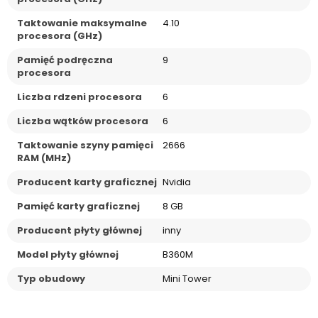
Taktowanie maksymalne
4.10
procesora (GHz)
Pamięć podręczna
9
procesora
Liczba rdzeni procesora
6
Liczba wątków procesora
6
Taktowanie szyny pamięci
2666
RAM (MHz)
Producent karty graficznej
Nvidia
Pamięć karty graficznej
8 GB
Producent płyty głównej
inny
Model płyty głównej
B360M
Typ obudowy
Mini Tower