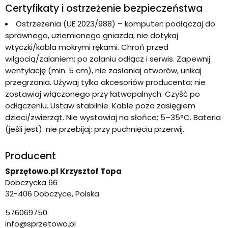
Certyfikaty i ostrzeżenie bezpieczeństwa
Ostrzeżenia (UE 2023/988) – komputer: podłączaj do
sprawnego, uziemionego gniazda; nie dotykaj
wtyczki/kabla mokrymi rękami. Chroń przed
wilgocią/zalaniem; po zalaniu odłącz i serwis. Zapewnij
wentylację (min. 5 cm), nie zasłaniaj otworów, unikaj
przegrzania. Używaj tylko akcesoriów producenta; nie
zostawiaj włączonego przy łatwopalnych. Czyść po
odłączeniu. Ustaw stabilnie. Kable poza zasięgiem
dzieci/zwierząt. Nie wystawiaj na słońce; 5–35°C. Bateria
(jeśli jest): nie przebijaj; przy puchnięciu przerwij.
Producent
Sprzętowo.pl Krzysztof Topa
Dobczycka 66
32-406 Dobczyce, Polska
576069750
info@sprzetowo.pl