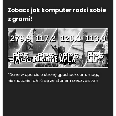
Zobacz jak komputer radzi sobie
z grami!
279.9
117.2
120.3
113.0
FPS
FPS
FPS
FPS
*Dane w oparciu o stronę gpucheck.com, mogą
nieznacznie różnić się ze stanem rzeczywistym