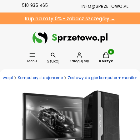
510 935 465
INFO@SPRZETOWO.PL
Kup na raty 0% - zobacz szczegóły →
Produkty w koszyk
Szukaj
Menu
Zaloguj się
Koszyk
towo.pl
Komputery stacjonarne
Zestawy do gier komputer + monitor