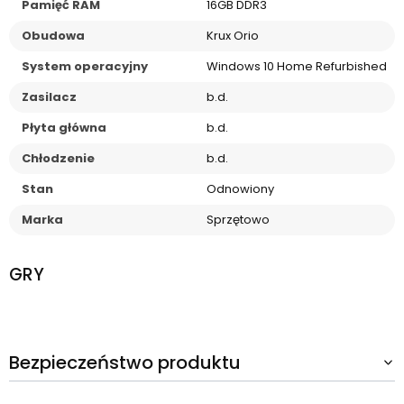
Pamięć RAM
16GB DDR3
Obudowa
Krux Orio
System operacyjny
Windows 10 Home Refurbished
Zasilacz
b.d.
Płyta główna
b.d.
Chłodzenie
b.d.
Stan
Odnowiony
Marka
Sprzętowo
GRY
Bezpieczeństwo produktu