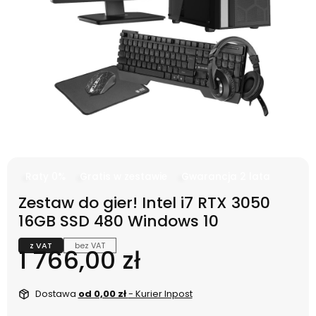
Raty 0%
Gratis w zestawie
Gwarancja 2 lata
Zestaw do gier! Intel i7 RTX 3050
16GB SSD 480 Windows 10
z VAT
bez VAT
Cena
1 766,00 zł
Dostawa
od 0,00 zł
- Kurier Inpost