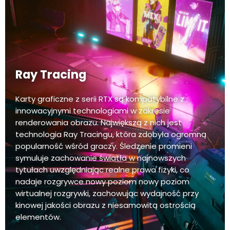
Ray Tracing
Karty graficzne z serii RTX są kompatybilne z
innowacyjnymi technologiami w zakresie
renderowania obrazu. Największą z nich jest
technologia Ray Tracingu, która zdobyła ogromną
popularność wśród graczy. Śledzenie promieni
symuluje zachowanie światła w najnowszych
tytułach uwzględniając realne prawa fizyki, co
nadaje rozgrywce nowy poziom nowy poziom
wirtualnej rozgrywki, zachowując wydajność przy
kinowej jakości obrazu z niesamowitą ostrością
elementów.