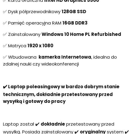
✅ Karta Graficzna
Intel HD Graphics 5500
✅ Dysk półprzewodnikowy
128GB SSD
✅ Pamięć operacyjna RAM
16GB DDR3
✅ Zainstalowany
Windows 10 Home PL Refurbished
✅ Matryca
1920 x 1080
✅ Wbudowana
kamerka Internetowa
, idealna do
zdalnej nauki czy wideokonferencji
✔️ Laptop poleasingowy w bardzo dobrym stanie
technicznym, dokładnie przetestowany przed
wysyłką i gotowy do pracy
Laptop został ✔️
dokładnie
przetestowany przed
wysyłką. Posiada zainstalowany ✔️
oryginalny
system ✔️