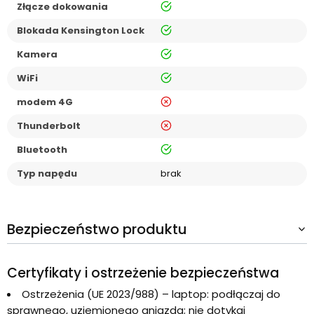
tak
Złącze dokowania
tak
Blokada Kensington Lock
tak
Kamera
tak
WiFi
nie
modem 4G
nie
Thunderbolt
tak
Bluetooth
Typ napędu
brak
Bezpieczeństwo produktu
Certyfikaty i ostrzeżenie bezpieczeństwa
Ostrzeżenia (UE 2023/988) – laptop: podłączaj do
sprawnego, uziemionego gniazda; nie dotykaj