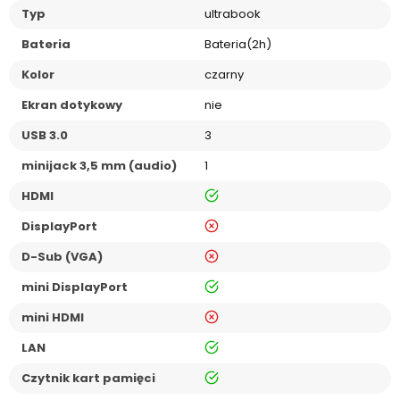
Typ
ultrabook
Bateria
Bateria(2h)
Kolor
czarny
Ekran dotykowy
nie
USB 3.0
3
minijack 3,5 mm (audio)
1
tak
HDMI
nie
DisplayPort
nie
D-Sub (VGA)
tak
mini DisplayPort
nie
mini HDMI
tak
LAN
tak
Czytnik kart pamięci