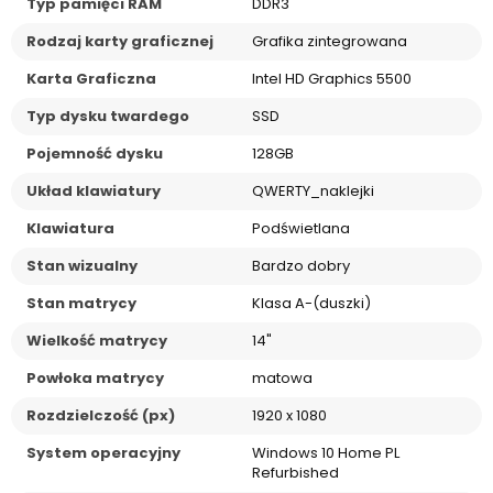
Typ pamięci RAM
DDR3
Rodzaj karty graficznej
Grafika zintegrowana
Karta Graficzna
Intel HD Graphics 5500
Typ dysku twardego
SSD
Pojemność dysku
128GB
Układ klawiatury
QWERTY_naklejki
Klawiatura
Podświetlana
Stan wizualny
Bardzo dobry
Stan matrycy
Klasa A-(duszki)
Wielkość matrycy
14"
Powłoka matrycy
matowa
Rozdzielczość (px)
1920 x 1080
System operacyjny
Windows 10 Home PL
Refurbished