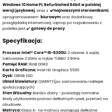
Windows 10 Home PL Refurbished 64bit w polskiej
wersji językowej
, wraz z
✔️najnowszymi sterownikami
,
oprogramowaniem
biurowym
oraz dodatkową
przeglądarką Internetową. Laptop po rozpakowaniu z
pudełka jest ✔️
gotowy do pracy
.
Specyfikacja:
Procesor Intel® Core™ i5-5300U:
2 rdzenie 4 wątki,
taktowanie 2.3GHz w trybie TURBO 2.9GHz
Pamięć RAM:
16GB DDR3
Karta Graficzna:
Intel HD Graphics 5500
Dysk:
128GB SSD
Układ klawiatury:
QWERTY(po zastosowaniu naklejek
spolszczających)
Stan Wizualny:
Bardzo dobry - posiadają normalne
ślady użytkowania postaci delikatnych rysek, przetarć na
obudowie.
Matryca:
Klasa A- na matrycy występują delikatne