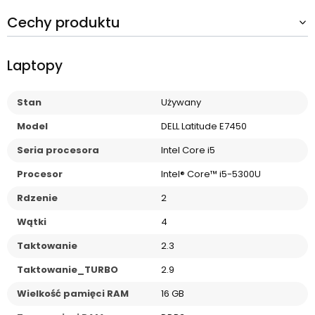
Cechy produktu
Laptopy
Stan
Używany
Model
DELL Latitude E7450
Seria procesora
Intel Core i5
Procesor
Intel® Core™ i5-5300U
Rdzenie
2
Wątki
4
Taktowanie
2.3
Taktowanie_TURBO
2.9
Wielkość pamięci RAM
16 GB