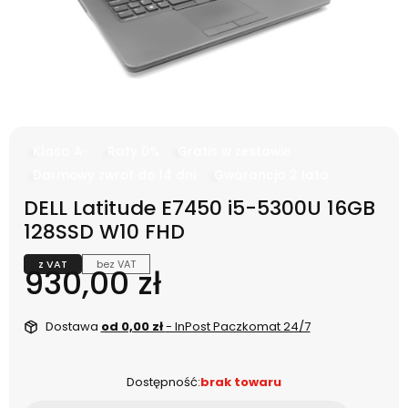
Klasa A-
Raty 0%
Gratis w zestawie
Darmowy zwrot do 14 dni
Gwarancja 2 lata
DELL Latitude E7450 i5-5300U 16GB
128SSD W10 FHD
z VAT
bez VAT
Cena
930,00 zł
Dostawa
od 0,00 zł
- InPost Paczkomat 24/7
Dostępność:
brak towaru