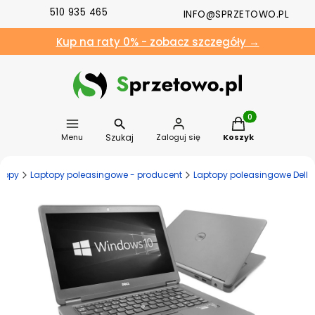
510 935 465
INFO@SPRZETOWO.PL
Kup na raty 0% - zobacz szczegóły →
Produkty w koszyk
Szukaj
Menu
Zaloguj się
Koszyk
topy
Laptopy poleasingowe - producent
Laptopy poleasingowe Dell