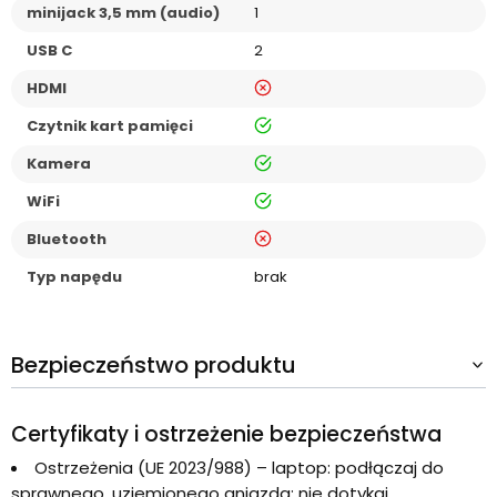
minijack 3,5 mm (audio)
1
USB C
2
nie
HDMI
tak
Czytnik kart pamięci
tak
Kamera
tak
WiFi
nie
Bluetooth
Typ napędu
brak
Bezpieczeństwo produktu
Certyfikaty i ostrzeżenie bezpieczeństwa
Ostrzeżenia (UE 2023/988) – laptop: podłączaj do
sprawnego, uziemionego gniazda; nie dotykaj