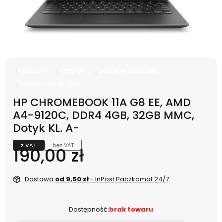
Klasa A-
Raty 0%
Gratis w zestawie
Gwarancja 2 lata
HP CHROMEBOOK 11A G8 EE, AMD
A4-9120C, DDR4 4GB, 32GB MMC,
Dotyk KL. A-
z VAT
bez VAT
Cena
190,00 zł
Dostawa
od 9,50 zł
- InPost Paczkomat 24/7
Dostępność:
brak towaru