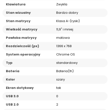
Klawiatura
Zwykła
Stan wizualny
Bardzo dobry
Stan matrycy
Klasa A-(ryski)
Wielkość matrycy
11,9" i mniej
Powłoka matrycy
matowa
Rozdzielczość (px)
1366 x 768
System operacyjny
Chrome OS
Typ
standardowy
Bateria
Bateria(1h)
Kolor
szary
Ekran dotykowy
tak
USB 3.0
0
USB 2.0
2