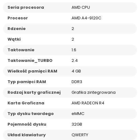
Seria procesora
AMD CPU
Procesor
AMD A4-9120C
Rdzenie
2
Wątki
2
Taktowanie
1.6
Taktowanie_TURBO
2.4
Wielkość pamięci RAM
4 GB
Typ pamięci RAM
DDR3
Rodzaj karty graficznej
Grafika zintegrowana
Karta Graficzna
AMD RADEON R4
Typ dysku twardego
eMMC
Pojemność dysku
32GB
Układ klawiatury
QWERTY