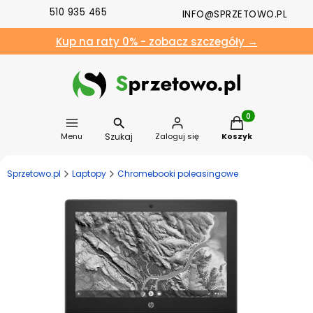
510 935 465
INFO@SPRZETOWO.PL
Kup na raty 0% - zobacz szczegóły →
Produkty w koszyk
Szukaj
Menu
Zaloguj się
Koszyk
Sprzetowo.pl
Laptopy
Chromebooki poleasingowe