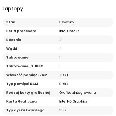
Laptopy
Stan
Używany
Seria procesora
Intel Core i7
Rdzenie
2
Wątki
4
Taktowanie
1
Taktowanie_TURBO
1
Wielkość pamięci RAM
16 GB
Typ pamięci RAM
DDR4
Rodzaj karty graficznej
Grafika zintegrowana
Karta Graficzna
Intel HD Graphics
Typ dysku twardego
SSD