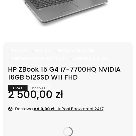
Klasa A
Raty 0%
Gratis w zestawie
Darmowy zwrot do 14 dni
Gwarancja 2 lata
HP ZBook 15 G4 i7-7700HQ NVIDIA
16GB 512SSD W11 FHD
z VAT
bez VAT
Cena
2 500,00 zł
Dostawa
od 0,00 zł
- InPost Paczkomat 24/7
dnia