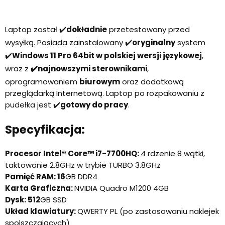
Laptop został ✔️
dokładnie
przetestowany przed
wysyłką. Posiada zainstalowany ✔️
oryginalny
system
✔️
Windows 11 Pro 64bit w polskiej wersji językowej
,
wraz z
✔️najnowszymi sterownikami
,
oprogramowaniem
biurowym
oraz dodatkową
przeglądarką Internetową. Laptop po rozpakowaniu z
pudełka jest ✔️
gotowy do pracy
.
Specyfikacja:
Procesor Intel® Core™ i7-7700HQ:
4 rdzenie 8 wątki,
taktowanie 2.8GHz w trybie TURBO 3.8GHz
Pamięć RAM: 16
GB DDR4
Karta Graficzna:
NVIDIA Quadro M1200 4GB
Dysk: 512
GB SSD
Układ klawiatury:
QWERTY PL (po zastosowaniu naklejek
spolszczających)