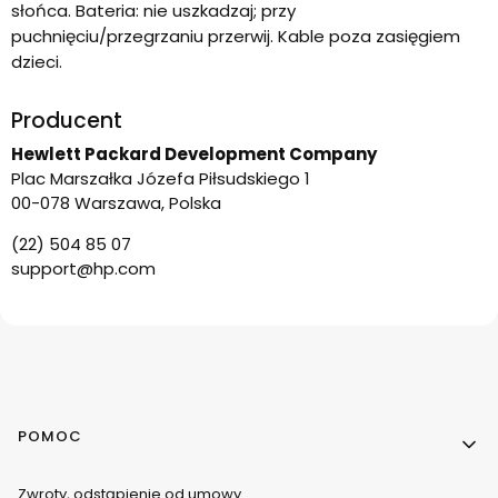
słońca. Bateria: nie uszkadzaj; przy
puchnięciu/przegrzaniu przerwij. Kable poza zasięgiem
dzieci.
Producent
Hewlett Packard Development Company
Plac Marszałka Józefa Piłsudskiego 1
00-078 Warszawa, Polska
(22) 504 85 07
support@hp.com
Linki w stopce
POMOC
Zwroty, odstąpienie od umowy