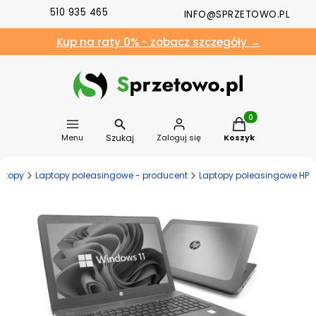
510 935 465
INFO@SPRZETOWO.PL
Kup na raty 0% - zobacz szczegóły →
Produkty w koszyk
Szukaj
Menu
Zaloguj się
Koszyk
ptopy
Laptopy poleasingowe - producent
Laptopy poleasingowe HP