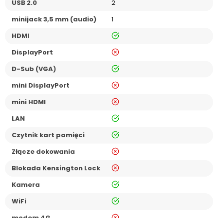
USB 2.0
2
minijack 3,5 mm (audio)
1
tak
HDMI
nie
DisplayPort
tak
D-Sub (VGA)
nie
mini DisplayPort
nie
mini HDMI
tak
LAN
tak
Czytnik kart pamięci
nie
Złącze dokowania
nie
Blokada Kensington Lock
tak
Kamera
tak
WiFi
nie
modem 4G