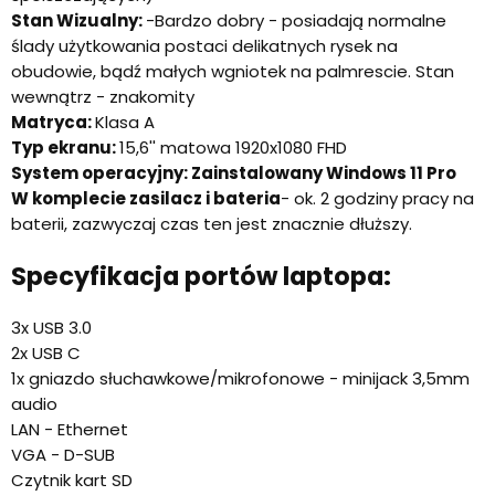
Stan Wizualny:
-Bardzo dobry - posiadają normalne
ślady użytkowania postaci delikatnych rysek na
obudowie, bądź małych wgniotek na palmrescie. Stan
wewnątrz - znakomity
Matryca:
Klasa A
Typ ekranu:
15,6'' matowa 1920x1080 FHD
System operacyjny: Zainstalowany Windows 11 Pro
W komplecie zasilacz i bateria
- ok. 2 godziny pracy na
baterii, zazwyczaj czas ten jest znacznie dłuższy.
Specyfikacja portów laptopa:
3x USB 3.0
2x USB C
1x gniazdo słuchawkowe/mikrofonowe - minijack 3,5mm
audio
LAN - Ethernet
VGA - D-SUB
Czytnik kart SD