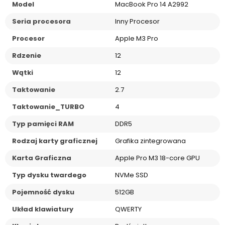
Model
MacBook Pro 14 A2992
Seria procesora
Inny Procesor
Procesor
Apple M3 Pro
Rdzenie
12
Wątki
12
Taktowanie
2.7
Taktowanie_TURBO
4
Typ pamięci RAM
DDR5
Rodzaj karty graficznej
Grafika zintegrowana
Karta Graficzna
Apple Pro M3 18-core GPU
Typ dysku twardego
NVMe SSD
Pojemność dysku
512GB
Układ klawiatury
QWERTY