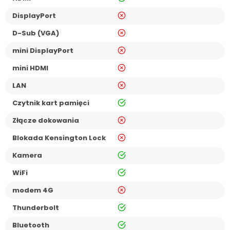
nie
DisplayPort
nie
D-Sub (VGA)
nie
mini DisplayPort
nie
mini HDMI
nie
LAN
tak
Czytnik kart pamięci
nie
Złącze dokowania
nie
Blokada Kensington Lock
tak
Kamera
tak
WiFi
nie
modem 4G
tak
Thunderbolt
tak
Bluetooth