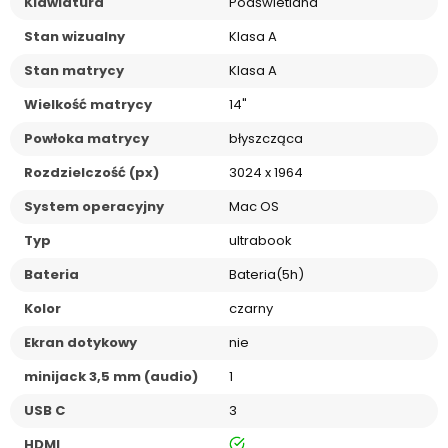
Klawiatura
Podświetlana
Stan wizualny
Klasa A
Stan matrycy
Klasa A
Wielkość matrycy
14"
Powłoka matrycy
błyszcząca
Rozdzielczość (px)
3024 x 1964
System operacyjny
Mac OS
Typ
ultrabook
Bateria
Bateria(5h)
Kolor
czarny
Ekran dotykowy
nie
minijack 3,5 mm (audio)
1
USB C
3
tak
HDMI