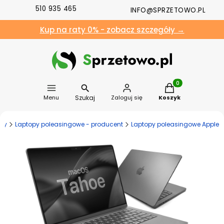
510 935 465
INFO@SPRZETOWO.PL
Kup na raty 0% - zobacz szczegóły →
Produkty w koszyk
Szukaj
Menu
Zaloguj się
Koszyk
py
Laptopy poleasingowe - producent
Laptopy poleasingowe Apple