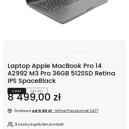
Klasa A
Raty 0%
Gratis w zestawie
Darmowy zwrot do 14 dni
Gwarancja 2 lata
Laptop Apple MacBook Pro 14
A2992 M3 Pro 36GB 512SSD Retina
IPS SpaceBlack
z VAT
bez VAT
Cena
8 499,00 zł
Dostawa
od 0,00 zł
- InPost Paczkomat 24/7
3
osoby kupiły ten produkt