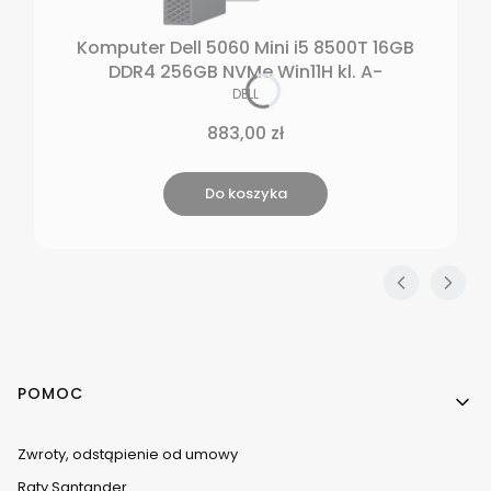
Komputer Dell 5060 Mini i5 8500T 16GB
DDR4 256GB NVMe Win11H kl. A-
PRODUCENT
DELL
Cena
883,00 zł
Do koszyka
Linki w stopce
POMOC
Zwroty, odstąpienie od umowy
Raty Santander