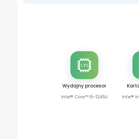
Wydajny procesor
Kart
Intel® Core™ i5-1245U
Intel® I