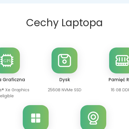
Cechy Laptopa
a Graficzna
Dysk
Pamięć 
ris® Xe Graphics
256GB NVMe SSD
16 GB DD
eligible