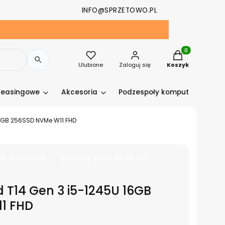
INFO@SPRZETOWO.PL
Produkty w kosz
Ulubione
Zaloguj się
Koszyk
leasingowe
Akcesoria
Podzespoły komputerowe
16GB 256SSD NVMe W11 FHD
is w zestawie
Darmowy zwrot do 14 dni
 T14 Gen 3 i5-1245U 16GB
1 FHD