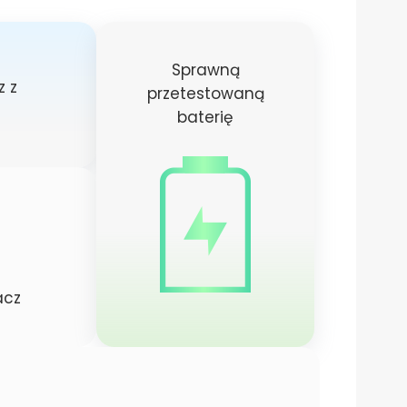
Sprawną
 z
przetestowaną
baterię
acz