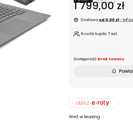
Cena
1 799,00 zł
Dostawa
od 0,00 zł
- InPo
6
osób kupiło
7 szt.
dnia
Dostępność:
brak towaru
Powia
Weź w leasing