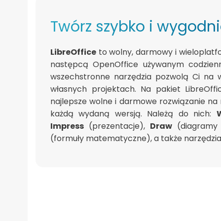
Twórz szybko i wygodn
LibreOffice
to wolny, darmowy i wieloplatf
następcą OpenOffice używanym codzienni
wszechstronne narzędzia pozwolą Ci na w
własnych projektach. Na pakiet LibreOff
najlepsze wolne i darmowe rozwiązanie na ry
każdą wydaną wersją. Należą do nich:
W
Impress
(prezentacje),
Draw
(diagramy 
(formuły matematyczne), a także narzędzia 