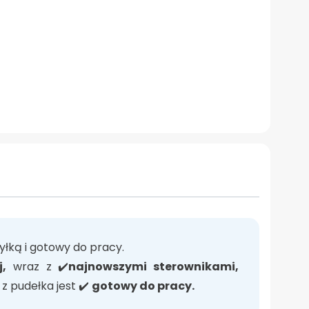
łką i gotowy do pracy.
j,
wraz z ✔️
najnowszymi sterownikami,
z pudełka jest ✔️
gotowy do pracy.