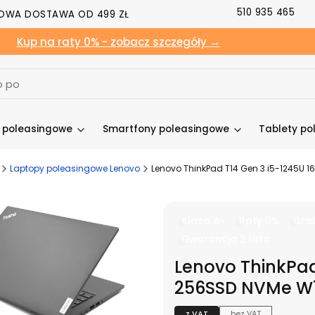
510 935 465
OWA DOSTAWA OD 499 ZŁ
Kup na raty 0% - zobacz szczegóły →
y poleasingowe
Smartfony poleasingowe
Tablety po
Laptopy poleasingowe Lenovo
Lenovo ThinkPad T14 Gen 3 i5-1245U 
Klasa A-
Raty 0%
Grat
Gwarancja 2 lata
Lenovo ThinkPad
256SSD NVMe W1
z VAT
bez VAT